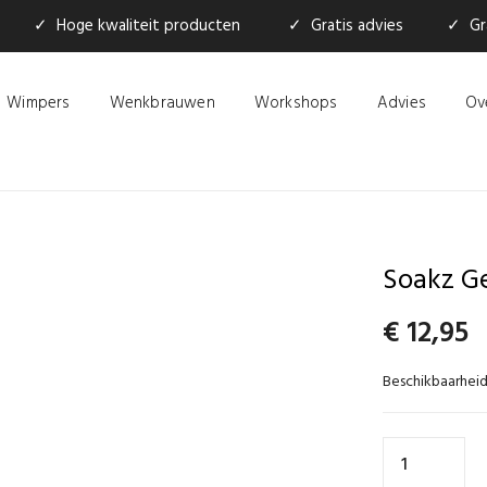
✓ Hoge kwaliteit producten
✓ Gratis advies
✓ Gra
Wimpers
Wenkbrauwen
Workshops
Advies
Ov
Soakz G
€
12,95
Beschikbaarheid