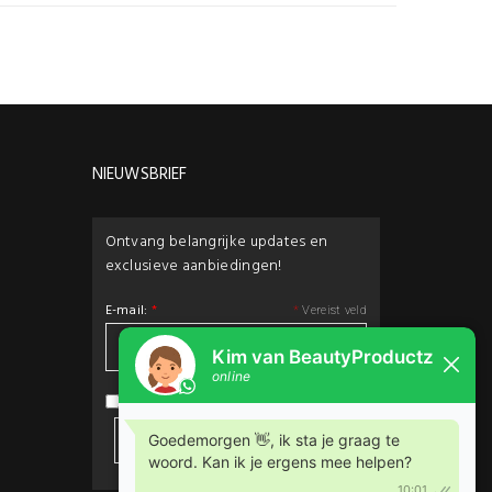
NIEUWSBRIEF
Ontvang belangrijke updates en
exclusieve aanbiedingen!
E-mail:
*
*
Vereist veld
privacybeleid
Ik ga akkoord met het