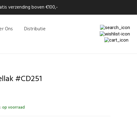
tis verzending boven €100,-
er Ons
Distributie
ellak #CD251
:
op voorraad