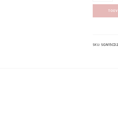
TOEV
SKU:
SGN15CD2
cht
0,065 kg
OWNLOAD PDF
stuks