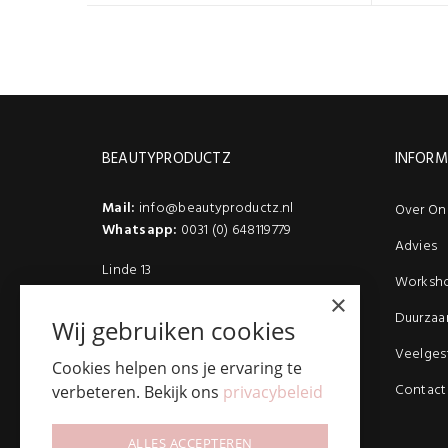
BEAUTYPRODUCTZ
INFORM
Mail:
info@beautyproductz.nl
Over On
Whatsapp:
0031 (0) 648119779
Advies
Linde 13
Worksh
5509 NH Veldhoven
×
(Bezoek enkel op afspraak)
Duurzaa
Wij gebruiken cookies
Veelges
Cookies helpen ons je ervaring te
Contact
verbeteren. Bekijk ons
privacybeleid
ALLES ACCEPTEREN