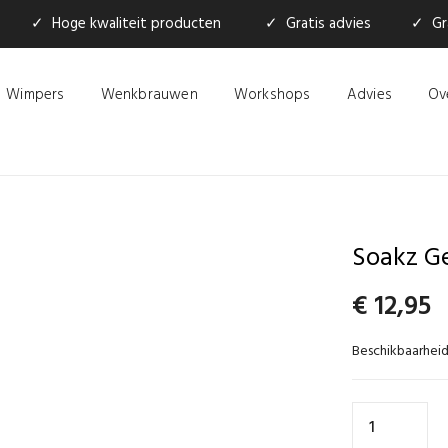
✓ Hoge kwaliteit producten
✓ Gratis advies
✓ Gra
Wimpers
Wenkbrauwen
Workshops
Advies
Ov
Soakz Ge
€
12,95
Beschikbaarheid