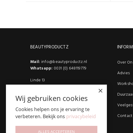
BEAUTYPRODUCTZ
INFORM
Mail:
info@beautyproductz.nl
Over On
Whatsapp:
0031 (0) 648119779
Advies
Linde 13
Worksh
5509 NH Veldhoven
×
(Bezoek enkel op afspraak)
Duurzaa
Wij gebruiken cookies
Veelges
Cookies helpen ons je ervaring te
Contact
verbeteren. Bekijk ons
privacybeleid
ALLES ACCEPTEREN