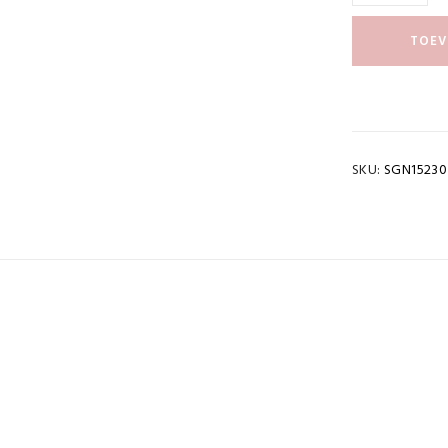
TOEV
SKU:
SGN15230
cht
0,065 kg
OWNLOAD PDF
stuks