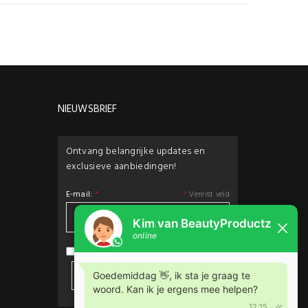
NIEUWSBRIEF
Ontvang belangrijke updates en
exclusieve aanbiedingen!
E-mail:
*
*
Vereist veld
privacybeleid
Ik ga akkoord met het