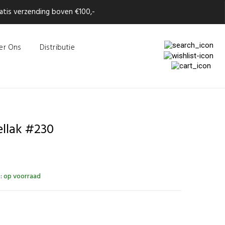
tis verzending boven €100,-
er Ons
Distributie
llak #230
:
op voorraad