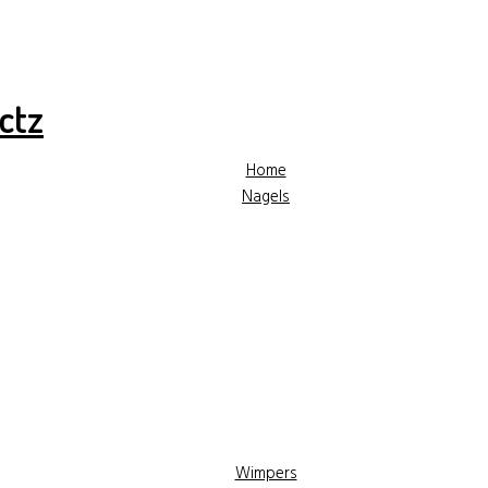
✓ Hoge kwaliteit producten
✓ Gratis advies
✓ Gr
Home
Nagels
Wimpers