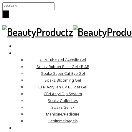
×
✓ Binnen 48 uur verzonden
CFN Tube Gel / Acrylic Gel
Soakz Rubber Base Gel / BIAB
Soakz Super Cat Eye Gel
Soakz Blooming Gel
CFN Acryl en UV Builder Gel
CFN Acryl Dip System
Soakz Collecties
Soakz Gellak
Manicure/Pedicure
Schimmelnagels