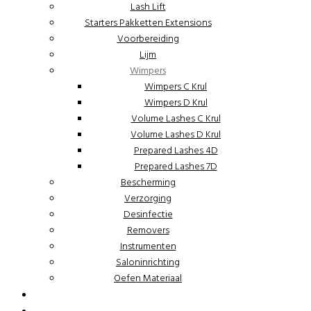
Lash Lift
Starters Pakketten Extensions
Voorbereiding
Lijm
Wimpers
Wimpers C Krul
Wimpers D Krul
Volume Lashes C Krul
Volume Lashes D Krul
Prepared Lashes 4D
Prepared Lashes 7D
Bescherming
Verzorging
Desinfectie
Removers
Instrumenten
Saloninrichting
Oefen Materiaal