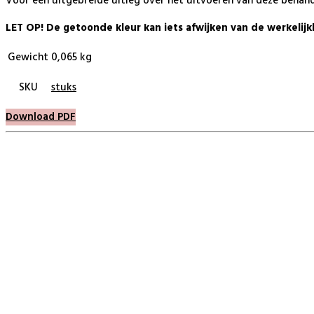
Voor een uitgebreide uitleg over het uitvoeren van deze behande
LET OP! De getoonde kleur kan iets afwijken van de werkelijk
Gewicht
0,065 kg
SKU
stuks
Download PDF
BeautyProductz
Mail:
info@beautyproductz.nl
Whatsapp:
0031 (0) 648119779
Linde 13