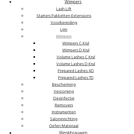
Wimpers
Lash Lift
Starters Pakketten Extensions
Voorbereiding
Lijm
Wimpers
Wimpers C Krul
Wimpers D Krul
Volume Lashes C Krul
Volume Lashes D Krul
Prepared Lashes 4D
Prepared Lashes 7D
Bescherming
Verzorging
Desinfectie
Removers
Instrumenten
Saloninrichting
Oefen Materiaal
Wenkbrauwen