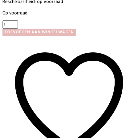
Beschikbaarheid:
op voorraad
Op voorraad
Soakz
Gellak
TOEVOEGEN AAN WINKELWAGEN
#171
aantal