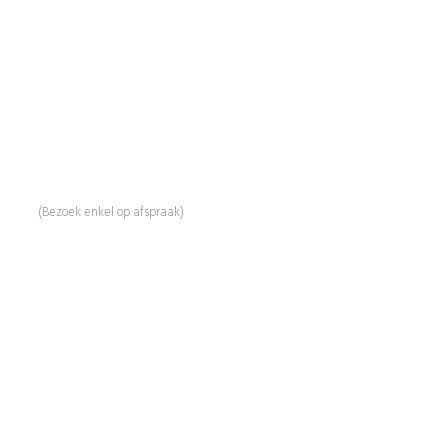
BeautyProductz
Mail:
info@beautyproductz.nl
Whatsapp:
0031 (0) 648119779
Linde 13
5509 NH Veldhoven
(Bezoek enkel op afspraak)
Informatie
Over Ons
Advies
Workshops