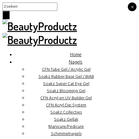
×
×
Home
Nagels
CFN Tube Gel / Acrylic Gel
Soakz Rubber Base Gel / BIAB
Soakz Super Cat Eye Gel
Soakz Blooming Gel
CFN Acryl en UV Builder Gel
CFN Acryl Dip System
Soakz Collecties
Soakz Gellak
Manicure/Pedicure
Schimmelnagels