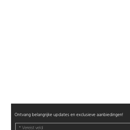
Duurzaamheid
Veelgestelde Vragen
Contact
Shop
Mijn Account
Wenslijst
Retour & Garantie
Nagels
Wimpers
Alle producten
Nieuwsbrief
Ontvang belangrijke updates en exclusieve aanbiedingen!
*
Vereist veld