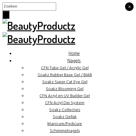
×
×
Home
Nagels
CFN Tube Gel / Acrylic Gel
Soakz Rubber Base Gel / BIAB
Soakz Super Cat Eye Gel
Soakz Blooming Gel
CFN Acryl en UV Builder Gel
CFN Acryl Dip System
Soakz Collecties
Soakz Gellak
Manicure/Pedicure
Schimmelnagels