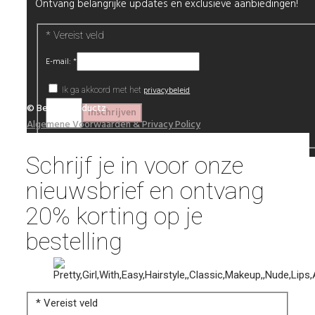
Ontvang belangrijke updates en exclusieve aanbiedingen!
*
Vereist veld
E-mail:
*
privacybeleid
Ik ga akkoord met het
© Beautyproductz
Algemene Voorwaarden & Privacy Policy
Schrijf je in voor onze
nieuwsbrief en ontvang
20% korting op je
bestelling
*
Vereist veld