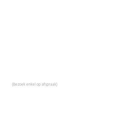
BeautyProductz
Mail:
info@beautyproductz.nl
Whatsapp:
0031 (0) 648119779
Linde 13
5509 NH Veldhoven
(Bezoek enkel op afspraak)
Informatie
Over Ons