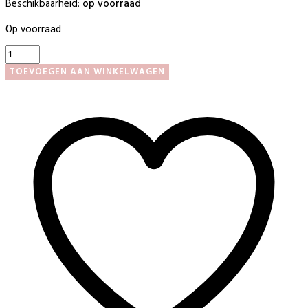
Beschikbaarheid:
op voorraad
Op voorraad
Soakz
Gellak
TOEVOEGEN AAN WINKELWAGEN
#068
aantal