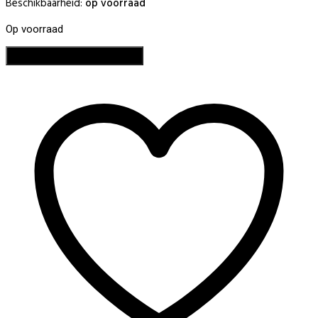
Beschikbaarheid:
op voorraad
Op voorraad
Soakz
Toevoegen aan winkelwagen
Gellak
#157
aantal