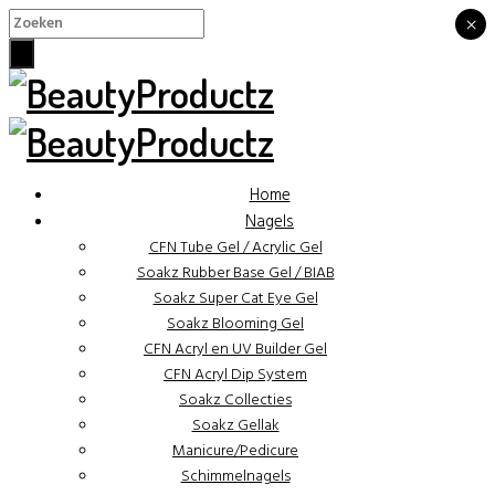
×
×
Home
Nagels
CFN Tube Gel / Acrylic Gel
Soakz Rubber Base Gel / BIAB
Soakz Super Cat Eye Gel
Soakz Blooming Gel
CFN Acryl en UV Builder Gel
CFN Acryl Dip System
Soakz Collecties
Soakz Gellak
Manicure/Pedicure
Schimmelnagels