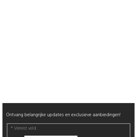
Veelgestelde Vragen
Contact
Shop
Mijn Account
Wenslijst
Retour & Garantie
Nagels
Wimpers
Alle producten
Nieuwsbrief
Ontvang belangrijke updates en exclusieve aanbiedingen!
*
Vereist veld