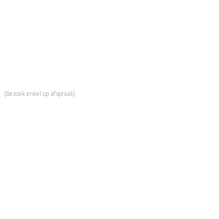
BeautyProductz
Mail:
info@beautyproductz.nl
Whatsapp:
0031 (0) 648119779
Linde 13
5509 NH Veldhoven
(Bezoek enkel op afspraak)
Informatie
Over Ons
Advies
Workshops
Duurzaamheid