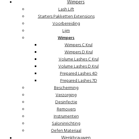
Wimpers
Lash Lift
Starters Pakketten Extensions
Voorbereiding
Lijm
Wimpers
Wimpers C Krul
Wimpers D Krul
Volume Lashes C Krul
Volume Lashes D Krul
Prepared Lashes 4D
Prepared Lashes 7D
Bescherming
Verzorging
Desinfectie
Removers
Instrumenten
Saloninrichting
Oefen Materiaal
Wenkbrauwen