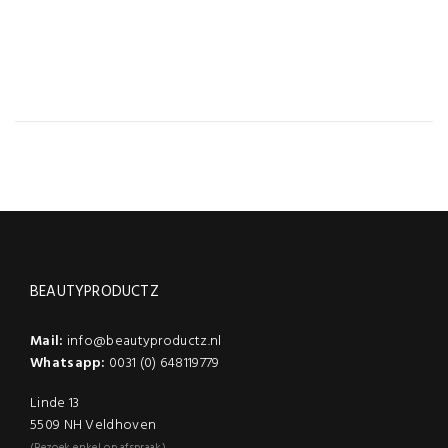
0,065 kg
SKU
stuks
BEAUTYPRODUCTZ
Mail:
info@beautyproductz.nl
Whatsapp:
0031 (0) 648119779
Linde 13
5509 NH Veldhoven