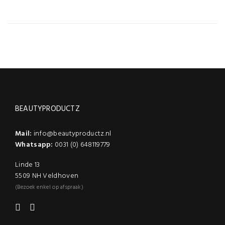
150ml, 1000ml
BEAUTYPRODUCTZ
Mail:
info@beautyproductz.nl
Whatsapp:
0031 (0) 648119779
Linde 13
5509 NH Veldhoven
(Bezoek enkel op afspraak)