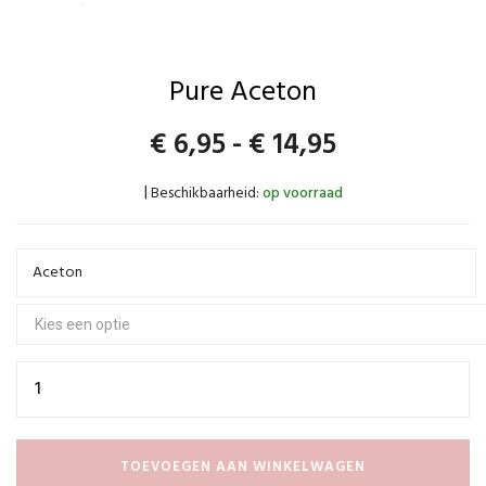
Pure Aceton
Prijsklasse:
€
6,95
-
€
14,95
€6,95
Beschikbaarheid:
op voorraad
|
tot
€14,95
Aceton
TOEVOEGEN AAN WINKELWAGEN