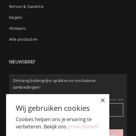
Retour & Garantie
Nagels
Wimpers
Alle producten
NIEUWSBRIEF
Ontvang belangrijke updates en exclusieve
aanbiedingen!
×
E-mail:
*
*
Vereist veld
Wij gebruiken cookies
Cookies helpen ons je ervaring te
privacybeleid
verbeteren. Bekijk ons
privacybeleid
Ik ga akkoord met het