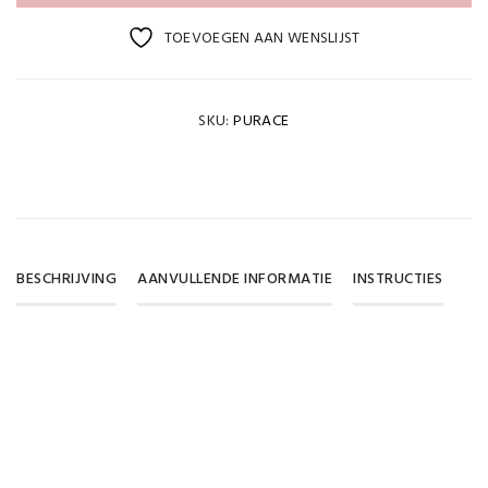
TOEVOEGEN AAN WENSLIJST
SKU:
PURACE
BESCHRIJVING
AANVULLENDE INFORMATIE
INSTRUCTIES
Gewicht
DOWNLOAD PDF
0,105 kg
Aceton