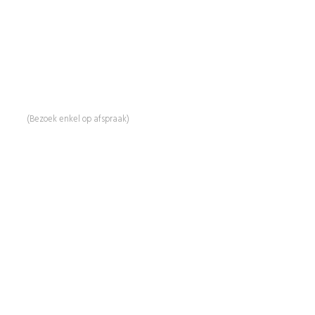
BeautyProductz
Mail:
info@beautyproductz.nl
Whatsapp:
0031 (0) 648119779
Linde 13
5509 NH Veldhoven
(Bezoek enkel op afspraak)
Informatie
Over Ons
Advies
Workshops
Duurzaamheid
Veelgestelde Vragen