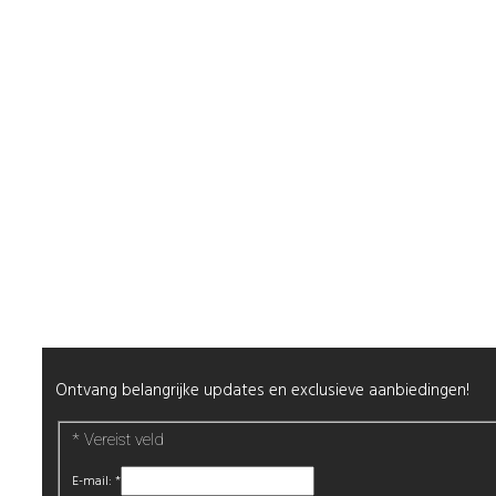
Contact
Shop
Mijn Account
Wenslijst
Retour & Garantie
Nagels
Wimpers
Alle producten
Nieuwsbrief
Ontvang belangrijke updates en exclusieve aanbiedingen!
*
Vereist veld
E-mail:
*