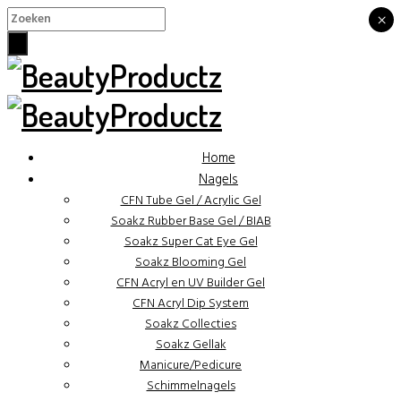
×
×
Home
Nagels
CFN Tube Gel / Acrylic Gel
Soakz Rubber Base Gel / BIAB
Soakz Super Cat Eye Gel
Soakz Blooming Gel
CFN Acryl en UV Builder Gel
CFN Acryl Dip System
Soakz Collecties
Soakz Gellak
Manicure/Pedicure
Schimmelnagels