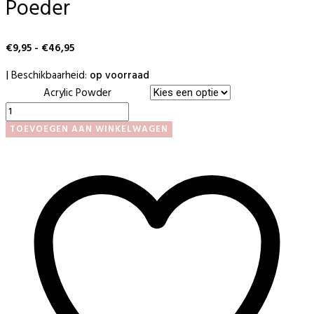
Poeder
Prijsklasse:
€
9,95
-
€
46,95
€9,95
Beschikbaarheid:
op voorraad
|
tot
Acrylic Powder
€46,95
Clear
Powder
TOEVOEGEN AAN WINKELWAGEN
/
Transparante
Poeder
aantal