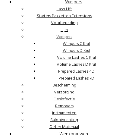
Wimpers
Lash Lift
Starters Pakketten Extensions
Voorbereiding
Lijm
Wimpers
Wimpers C Krul
Wimpers D Krul
Volume Lashes C Krul
Volume Lashes D Krul
Prepared Lashes 4D
Prepared Lashes 7D
Bescherming
Verzorging
Desinfectie
Removers
Instrumenten
Saloninrichting
Oefen Materiaal
Wenkbrauwen