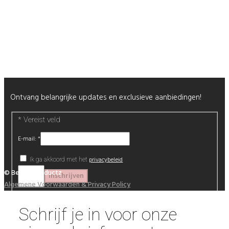
Nagels
Wimpers
Alle producten
Nieuwsbrief
Ontvang belangrijke updates en exclusieve aanbiedingen!
*
Vereist veld
E-mail:
*
privacybeleid
Ik ga akkoord met het
© Beautyproductz
Algemene Voorwaarden & Privacy Policy
Schrijf je in voor onze