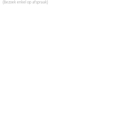
(Bezoek enkel op afspraak)
Informatie
Over Ons
Advies
Workshops
Duurzaamheid
Veelgestelde Vragen
Contact
Shop
Mijn Account
Wenslijst
Retour & Garantie