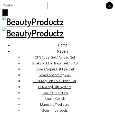
×
×
Home
Nagels
CFN Tube Gel / Acrylic Gel
Soakz Rubber Base Gel / BIAB
Soakz Super Cat Eye Gel
Soakz Blooming Gel
CFN Acryl en UV Builder Gel
CFN Acryl Dip System
Soakz Collecties
Soakz Gellak
Manicure/Pedicure
Schimmelnagels