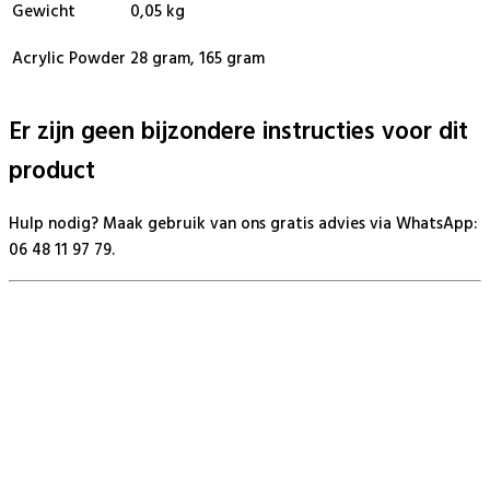
Gewicht
0,05 kg
Acrylic Powder
28 gram, 165 gram
Er zijn geen bijzondere instructies voor dit
product
Hulp nodig? Maak gebruik van ons gratis advies via WhatsApp:
06 48 11 97 79.
BeautyProductz
Mail:
info@beautyproductz.nl
Whatsapp:
0031 (0) 648119779
Linde 13
5509 NH Veldhoven