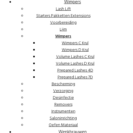
Wimpers
Lash Lift
Starters Pakketten Extensions
Voorbereiding
Lijm
Wimpers
Wimpers C Krul
Wimpers D Krul
Volume Lashes C Krul
Volume Lashes D Krul
Prepared Lashes 4D
Prepared Lashes 7D
Bescherming
Verzorging
Desinfectie
Removers
Instrumenten
Saloninrichting
Oefen Materiaal
Wenkbrauwen