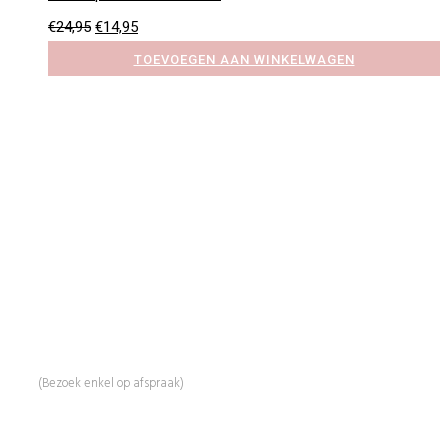
Oorspronkelijke
Huidige
€
24,95
€
14,95
prijs
prijs
TOEVOEGEN AAN WINKELWAGEN
was:
is:
€24,95.
€14,95.
BeautyProductz
Mail:
info@beautyproductz.nl
Whatsapp:
0031 (0) 648119779
Linde 13
5509 NH Veldhoven
(Bezoek enkel op afspraak)