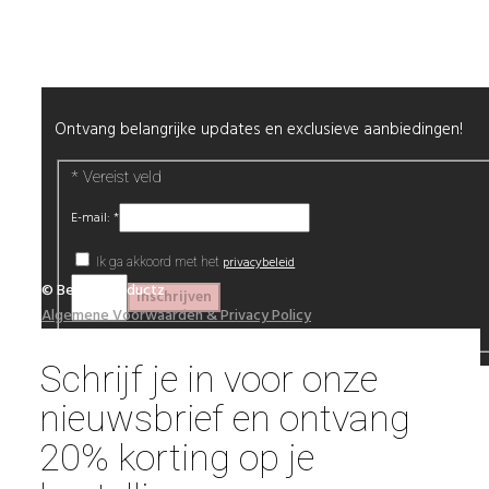
Nieuwsbrief
Ontvang belangrijke updates en exclusieve aanbiedingen!
*
Vereist veld
E-mail:
*
privacybeleid
Ik ga akkoord met het
© Beautyproductz
Algemene Voorwaarden & Privacy Policy
Schrijf je in voor onze
nieuwsbrief en ontvang
20% korting op je