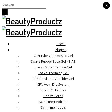
×
×
Home
Nagels
CFN Tube Gel / Acrylic Gel
Soakz Rubber Base Gel / BIAB
Soakz Super Cat Eye Gel
Soakz Blooming Gel
CFN Acryl en UV Builder Gel
CFN Acryl Dip System
Soakz Collecties
Soakz Gellak
Manicure/Pedicure
Schimmelnagels