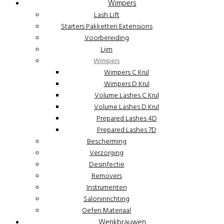
Wimpers
Lash Lift
Starters Pakketten Extensions
Voorbereiding
Lijm
Wimpers
Wimpers C Krul
Wimpers D Krul
Volume Lashes C Krul
Volume Lashes D Krul
Prepared Lashes 4D
Prepared Lashes 7D
Bescherming
Verzorging
Desinfectie
Removers
Instrumenten
Saloninrichting
Oefen Materiaal
Wenkbrauwen