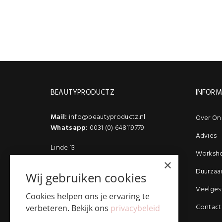
BEAUTYPRODUCTZ
INFORM
Mail:
info@beautyproductz.nl
Over On
Whatsapp:
0031 (0) 648119779
Advies
Linde 13
Worksh
5509 NH Veldhoven
×
(Bezoek enkel op afspraak)
Duurzaa
Wij gebruiken cookies
Veelges
Cookies helpen ons je ervaring te
Contact
verbeteren. Bekijk ons
privacybeleid