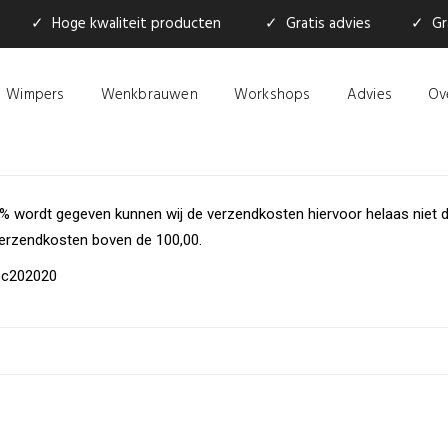
✓ Hoge kwaliteit producten
✓ Gratis advies
✓ Gra
Wimpers
Wenkbrauwen
Workshops
Advies
Ov
% wordt gegeven kunnen wij de verzendkosten hiervoor helaas niet d
verzendkosten boven de 100,00.
roc202020