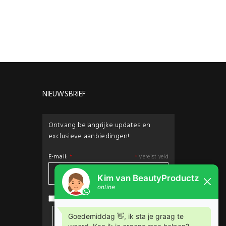
NIEUWSBRIEF
Ontvang belangrijke updates en
exclusieve aanbiedingen!
E-mail:
*
*
Vereist veld
privacybeleid
Ik ga akkoord met het