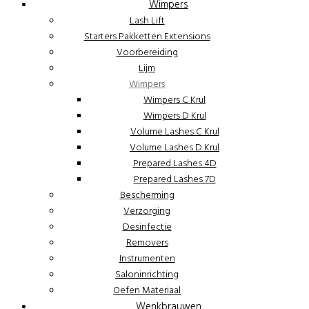
Wimpers
Lash Lift
Starters Pakketten Extensions
Voorbereiding
Lijm
Wimpers
Wimpers C Krul
Wimpers D Krul
Volume Lashes C Krul
Volume Lashes D Krul
Prepared Lashes 4D
Prepared Lashes 7D
Bescherming
Verzorging
Desinfectie
Removers
Instrumenten
Saloninrichting
Oefen Materiaal
Wenkbrauwen