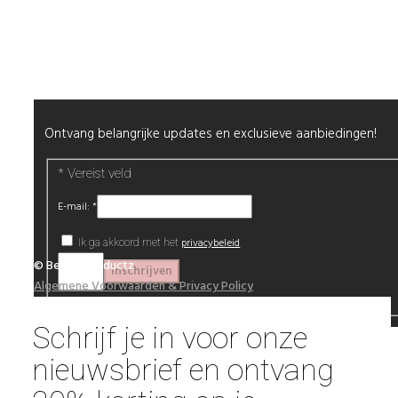
Wimpers
Alle producten
Nieuwsbrief
Ontvang belangrijke updates en exclusieve aanbiedingen!
*
Vereist veld
E-mail:
*
privacybeleid
Ik ga akkoord met het
© Beautyproductz
Algemene Voorwaarden & Privacy Policy
Schrijf je in voor onze
nieuwsbrief en ontvang