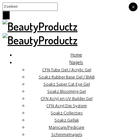
×
×
Home
Nagels
CFN Tube Gel / Acrylic Gel
Soakz Rubber Base Gel / BIAB
Soakz Super Cat Eye Gel
Soakz Blooming Gel
CFN Acryl en UV Builder Gel
CFN Acryl Dip System
Soakz Collecties
Soakz Gellak
Manicure/Pedicure
Schimmelnagels