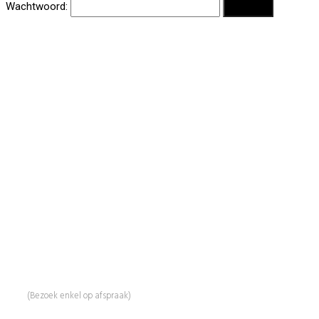
Wachtwoord:
BeautyProductz
Mail:
info@beautyproductz.nl
Whatsapp:
0031 (0) 648119779
Linde 13
5509 NH Veldhoven
(Bezoek enkel op afspraak)