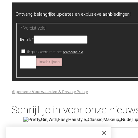
Ontvang belangrijke updates en exclusieve aanbiedingen!
*
Vereist veld
E-mail:
*
privacybeleid
Ik ga akkoord met het
© Beautyproductz
Algemene Voorwaarden & Privacy Policy
Schrijf je in voor onze nieuw
×
*
Vereist veld