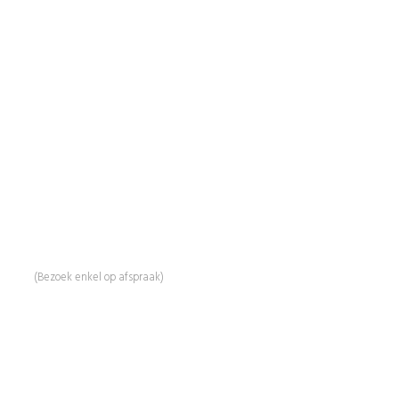
BeautyProductz
Mail:
info@beautyproductz.nl
Whatsapp:
0031 (0) 648119779
Linde 13
5509 NH Veldhoven
(Bezoek enkel op afspraak)
Informatie