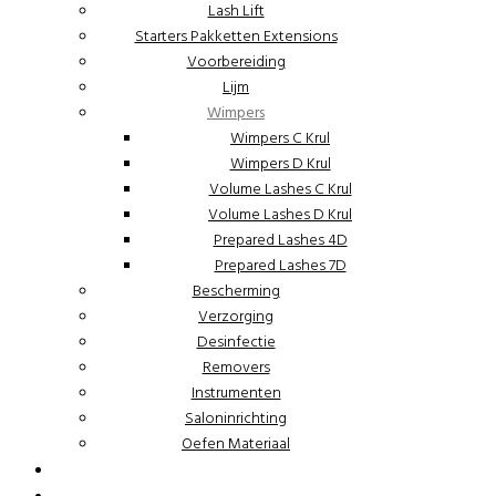
Lash Lift
Starters Pakketten Extensions
Voorbereiding
Lijm
Wimpers
Wimpers C Krul
Wimpers D Krul
Volume Lashes C Krul
Volume Lashes D Krul
Prepared Lashes 4D
Prepared Lashes 7D
Bescherming
Verzorging
Desinfectie
Removers
Instrumenten
Saloninrichting
Oefen Materiaal