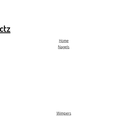
✓ Hoge kwaliteit producten
✓ Gratis advies
✓ Gr
Home
Nagels
Wimpers