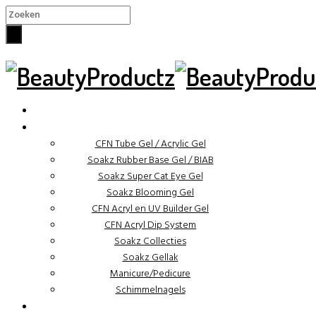
×
✓ Binnen 48 uur verzonden
CFN Tube Gel / Acrylic Gel
Soakz Rubber Base Gel / BIAB
Soakz Super Cat Eye Gel
Soakz Blooming Gel
CFN Acryl en UV Builder Gel
CFN Acryl Dip System
Soakz Collecties
Soakz Gellak
Manicure/Pedicure
Schimmelnagels