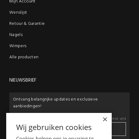
Mijn Account
Wenslijst
Retour & Garantie
Nagels
Wimpers
Alle producten
NIEUWSBRIEF
Ontvang belangrijke updates en exclusieve
aanbiedingen!
×
E-mail:
*
*
Vereist veld
Wij gebruiken cookies
Cookies helpen ons je ervaring te