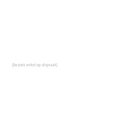
BeautyProductz
Mail:
info@beautyproductz.nl
Whatsapp:
0031 (0) 648119779
Linde 13
5509 NH Veldhoven
(Bezoek enkel op afspraak)
Informatie
Over Ons
Advies
Workshops