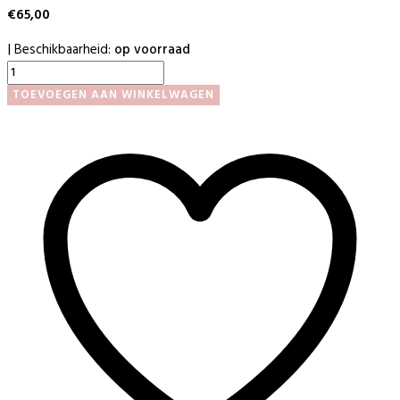
€
65,00
Beschikbaarheid:
op voorraad
|
Wimper
Extension
TOEVOEGEN AAN WINKELWAGEN
Docenten
Training
17-
12-
2024
aantal