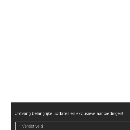
Duurzaamheid
Veelgestelde Vragen
Contact
Shop
Mijn Account
Wenslijst
Retour & Garantie
Nagels
Wimpers
Alle producten
Nieuwsbrief
Ontvang belangrijke updates en exclusieve aanbiedingen!
*
Vereist veld