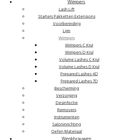
Wimpers
Lash Lift
Starters Pakketten Extensions
Voorbereiding
Lijm
Wimpers
Wimpers C Krul
Wimpers D Krul
Volume Lashes C Krul
Volume Lashes D Krul
Prepared Lashes 4D
Prepared Lashes 7D
Bescherming
Verzorging
Desinfectie
Removers
Instrumenten
Saloninrichting
Oefen Materiaal
Wenkbrauwen