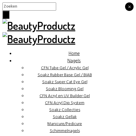
×
×
Home
Nagels
CFN Tube Gel / Acrylic Gel
Soakz Rubber Base Gel / BIAB
Soakz Super Cat Eye Gel
Soakz Blooming Gel
CFN Acryl en UV Builder Gel
CFN Acryl Dip System
Soakz Collecties
Soakz Gellak
Manicure/Pedicure
Schimmelnagels