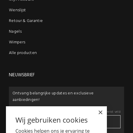
Wenslijst
Retour & Garantie
Nagels
Wimpers
Alle producten
NIEUWSBRIEF
Ontvang belangrijke updates en exclusieve
aanbiedingen!
×
E-mail:
*
*
Vereist veld
Wij gebruiken cookies
Cookies helpen ons je ervaring te