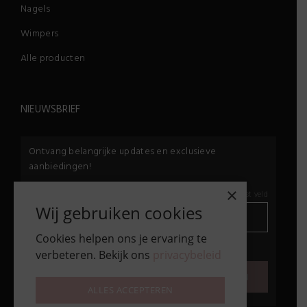
Nagels
Wimpers
Alle producten
NIEUWSBRIEF
Ontvang belangrijke updates en exclusieve
aanbiedingen!
×
E-mail:
*
*
Vereist veld
Wij gebruiken cookies
Cookies helpen ons je ervaring te
privacybeleid
verbeteren. Bekijk ons
privacybeleid
Ik ga akkoord met het
10 + 1 =
ALLES ACCEPTEREN