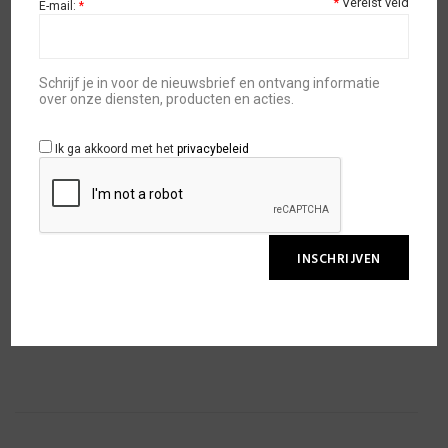
€
4,95
*
Vereist veld
E-mail:
*
Beschikbaarheid:
op voorraad
Schrijf je in voor de nieuwsbrief en ontvang informatie
over onze diensten, producten en acties.
Ik ga akkoord met het
privacybeleid
TOEVOEGEN AAN WINKELWAGEN
TOEVOEGEN AAN WENSLIJST
SKU:
VOGSCH