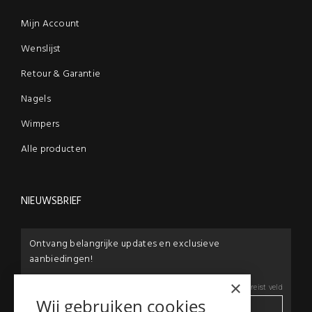
Mijn Account
Wenslijst
Retour & Garantie
Nagels
Wimpers
Alle producten
NIEUWSBRIEF
Ontvang belangrijke updates en exclusieve
aanbiedingen!
×
E-mail:
*
*
Vereist veld
Wij gebruiken cookies