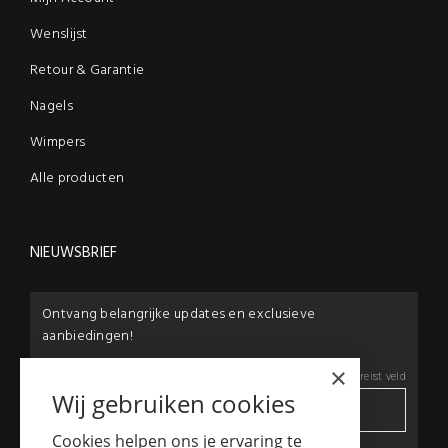
Wenslijst
Retour & Garantie
Nagels
Wimpers
Alle producten
NIEUWSBRIEF
Ontvang belangrijke updates en exclusieve
aanbiedingen!
×
E-mail:
*
*
Vereist veld
Wij gebruiken cookies
Cookies helpen ons je ervaring te