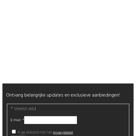
Shop
Mijn Account
Wenslijst
Retour & Garantie
Nagels
Wimpers
Alle producten
Nieuwsbrief
Ontvang belangrijke updates en exclusieve aanbiedingen!
*
Vereist veld
E-mail:
*
privacybeleid
Ik ga akkoord met het