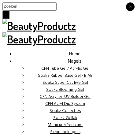
×
×
Home
Nagels
CFN Tube Gel / Acrylic Gel
Soakz Rubber Base Gel / BIAB
Soakz Super Cat Eye Gel
Soakz Blooming Gel
CFN Acryl en UV Builder Gel
CFN Acryl Dip System
Soakz Collecties
Soakz Gellak
Manicure/Pedicure
Schimmelnagels