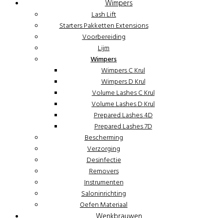
Wimpers
Lash Lift
Starters Pakketten Extensions
Voorbereiding
Lijm
Wimpers
Wimpers C Krul
Wimpers D Krul
Volume Lashes C Krul
Volume Lashes D Krul
Prepared Lashes 4D
Prepared Lashes 7D
Bescherming
Verzorging
Desinfectie
Removers
Instrumenten
Saloninrichting
Oefen Materiaal
Wenkbrauwen