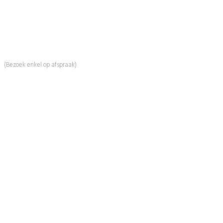
Mail:
info@beautyproductz.nl
Whatsapp:
0031 (0) 648119779
Linde 13
5509 NH Veldhoven
(Bezoek enkel op afspraak)
Informatie
Over Ons
Advies
Workshops
Duurzaamheid
Veelgestelde Vragen
Contact