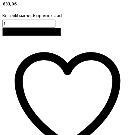
€
33,06
Beschikbaarheid:
op voorraad
Examineren
keuzedeel
Toevoegen aan winkelwagen
nagelstyling
Gilde
Opleidingen
aantal