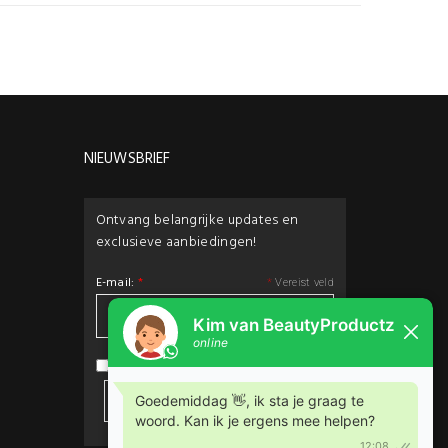
NIEUWSBRIEF
Ontvang belangrijke updates en
exclusieve aanbiedingen!
E-mail:
*
*
Vereist veld
privacybeleid
Ik ga akkoord met het