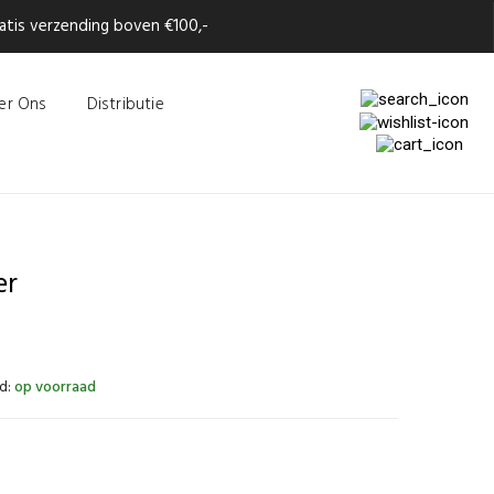
tis verzending boven €100,-
er Ons
Distributie
er
d:
op voorraad