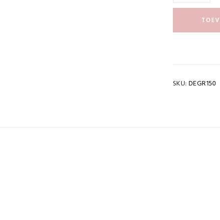
TOEV
SKU:
DEGR150
cht
0,06 kg
ontvetter
150ml, 1000ml