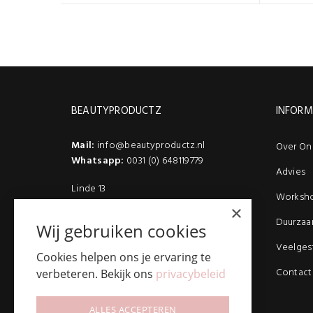
BEAUTYPRODUCTZ
INFORM
Mail:
info@beautyproductz.nl
Over On
Whatsapp:
0031 (0) 648119779
Advies
Linde 13
Worksh
5509 NH Veldhoven
×
(Bezoek enkel op afspraak)
Duurzaa
Wij gebruiken cookies
Veelges
Cookies helpen ons je ervaring te
Contact
verbeteren. Bekijk ons
privacybeleid
ALLES ACCEPTEREN