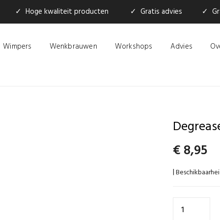
✓ Hoge kwaliteit producten
✓ Gratis advies
✓ Gra
Wimpers
Wenkbrauwen
Workshops
Advies
Ov
Degreas
€
8,95
Beschikbaarhei
|