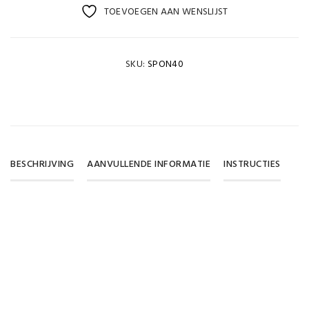
TOEVOEGEN AAN WENSLIJST
SKU:
SPON40
BESCHRIJVING
AANVULLENDE INFORMATIE
INSTRUCTIES
Gewicht
0,015 kg
SKU