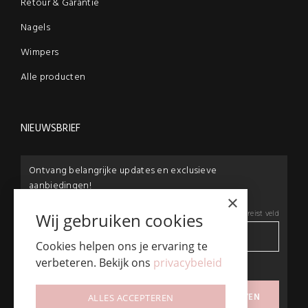
Retour & Garantie
Nagels
Wimpers
Alle producten
NIEUWSBRIEF
Ontvang belangrijke updates en exclusieve
aanbiedingen!
×
E-mail:
*
*
Vereist veld
Wij gebruiken cookies
Cookies helpen ons je ervaring te
verbeteren. Bekijk ons
privacybeleid
privacybeleid
Ik ga akkoord met het
ALLES ACCEPTEREN