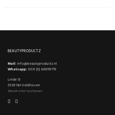
stuks
Inhoud
40 stuks, 80 stuks
BEAUTYPRODUCTZ
Mail:
info@beautyproductz.nl
Whatsapp:
0031 (0) 648119779
Linde 13
5509 NH Veldhoven
(Bezoek enkel op afspraak)