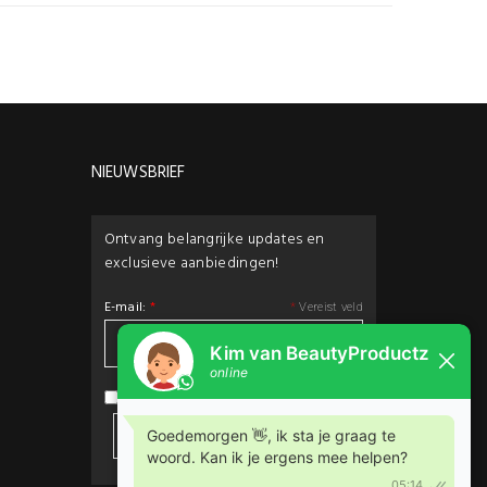
NIEUWSBRIEF
Ontvang belangrijke updates en
exclusieve aanbiedingen!
E-mail:
*
*
Vereist veld
privacybeleid
Ik ga akkoord met het