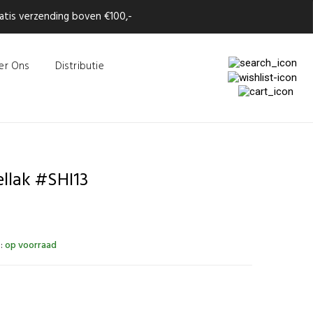
tis verzending boven €100,-
er Ons
Distributie
llak #SHI13
:
op voorraad