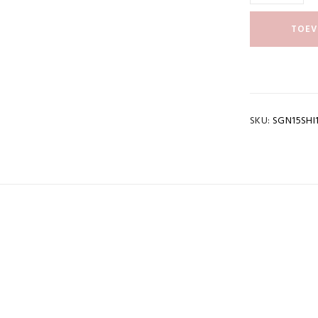
TOEV
SKU:
SGN15SHI
cht
0,065 kg
OWNLOAD PDF