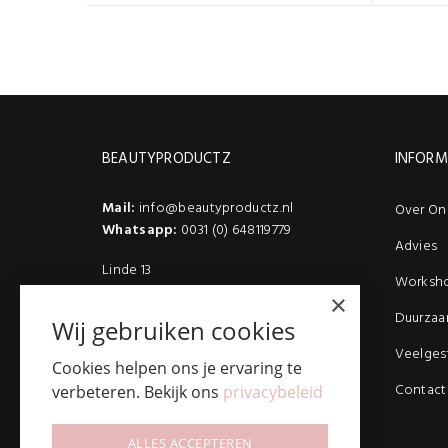
BEAUTYPRODUCTZ
INFORM
Mail:
info@beautyproductz.nl
Over On
Whatsapp:
0031 (0) 648119779
Advies
Linde 13
Worksh
5509 NH Veldhoven
×
(Bezoek enkel op afspraak)
Duurzaa
Wij gebruiken cookies
Veelges
Cookies helpen ons je ervaring te
Contact
verbeteren. Bekijk ons
privacybeleid
ALLES ACCEPTEREN