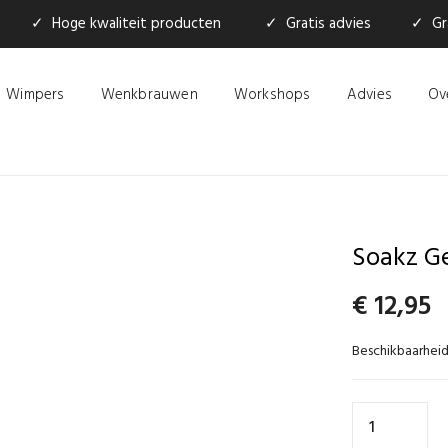
✓ Hoge kwaliteit producten
✓ Gratis advies
✓ Gra
Wimpers
Wenkbrauwen
Workshops
Advies
Ov
Soakz Ge
€
12,95
Beschikbaarheid