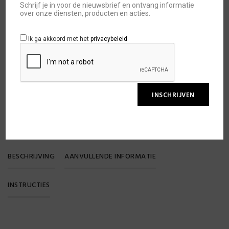
Schrijf je in voor de nieuwsbrief en ontvang informatie
over onze diensten, producten en acties.
TOEVOEGEN AAN WINKELWAGEN
Ik ga akkoord met het
privacybeleid
TOEVOEGEN AAN WENSLIJST
SKU:
SGN15SHI05
BESCHRIJVING
AANVULLENDE INFORMATIE
INSTRUCTIES