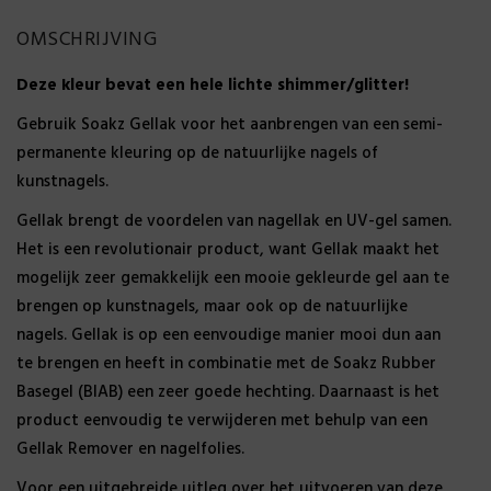
Gewicht
DOWNLOAD PDF
OMSCHRIJVING
0,065 kg
Deze kleur bevat een hele lichte shimmer/glitter!
Gebruik Soakz Gellak voor het aanbrengen van een semi-
permanente kleuring op de natuurlijke nagels of
kunstnagels.
Gellak brengt de voordelen van nagellak en UV-gel samen.
Het is een revolutionair product, want Gellak maakt het
mogelijk zeer gemakkelijk een mooie gekleurde gel aan te
brengen op kunstnagels, maar ook op de natuurlijke
nagels. Gellak is op een eenvoudige manier mooi dun aan
te brengen en heeft in combinatie met de Soakz Rubber
Basegel (BIAB) een zeer goede hechting. Daarnaast is het
product eenvoudig te verwijderen met behulp van een
Gellak Remover en nagelfolies.
Voor een uitgebreide uitleg over het uitvoeren van deze