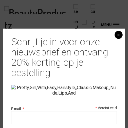
MENU
×
Schrijf je in voor onze
nieuwsbrief en ontvang
20% korting op je
Soakz Gellak #SHI05
bestelling
€
12,95
Beschikbaarheid:
op voorraad
*
Vereist veld
E-mail:
*