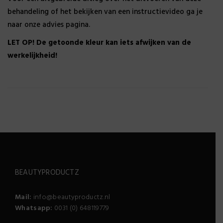
behandeling of het bekijken van een instructievideo ga je
naar onze advies pagina.
LET OP! De getoonde kleur kan iets afwijken van de
werkelijkheid!
BEAUTYPRODUCTZ
Mail:
info@beautyproductz.nl
Whatsapp:
0031 (0) 648119779