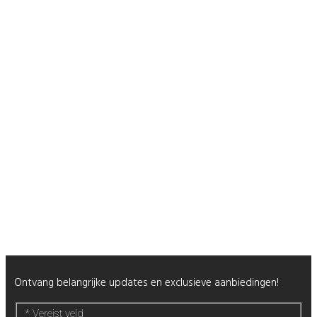
Duurzaamheid
Veelgestelde Vragen
Contact
Shop
Mijn Account
Wenslijst
Retour & Garantie
Nagels
Wimpers
Alle producten
Nieuwsbrief
Ontvang belangrijke updates en exclusieve aanbiedingen!
*
Vereist veld