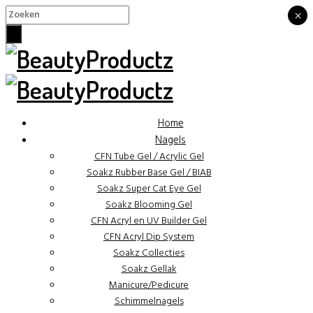
×
×
Home
Nagels
CFN Tube Gel / Acrylic Gel
Soakz Rubber Base Gel / BIAB
Soakz Super Cat Eye Gel
Soakz Blooming Gel
CFN Acryl en UV Builder Gel
CFN Acryl Dip System
Soakz Collecties
Soakz Gellak
Manicure/Pedicure
Schimmelnagels