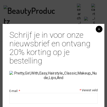
×
Schrijf je in voor onze
nieuwsbrief en ontvang
20% korting op je
bestelling
Set Versteviging Natuurlijke Nagel
Rubber Basegel UV-Lamp 2×9 watt
€
59,95
*
Vereist veld
E-mail:
*
Beschikbaarheid:
op voorraad