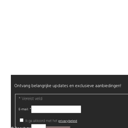
Shop
Mijn Account
Wenslijst
Retour & Garantie
Nagels
Wimpers
Alle producten
Nieuwsbrief
Ontvang belangrijke updates en exclusieve aanbiedingen!
*
Vereist veld
E-mail:
*
privacybeleid
Ik ga akkoord met het