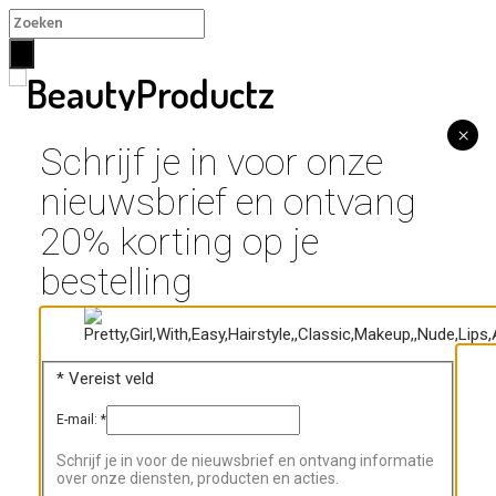
×
×
Schrijf je in voor onze
nieuwsbrief en ontvang
Home
Nagels
20% korting op je
CFN Tube Gel / Acrylic Gel
bestelling
Soakz Rubber Base Gel / BIAB
Soakz Super Cat Eye Gel
Soakz Blooming Gel
CFN Acryl en UV Builder Gel
CFN Acryl Dip System
*
Vereist veld
Soakz Collecties
E-mail:
*
Soakz Gellak
Manicure/Pedicure
Schrijf je in voor de nieuwsbrief en ontvang informatie
Schimmelnagels
over onze diensten, producten en acties.