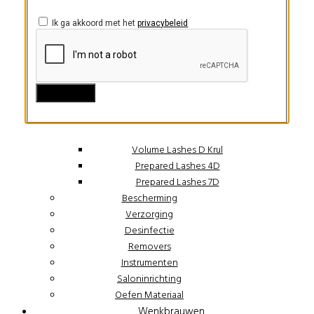
Wimpers
Lash Lift
Ik ga akkoord met het
privacybeleid
Starters Pakketten Extensions
Voorbereiding
Lijm
Wimpers
Wimpers C Krul
Wimpers D Krul
Volume Lashes C Krul
Volume Lashes D Krul
Prepared Lashes 4D
Prepared Lashes 7D
Bescherming
Verzorging
Desinfectie
Removers
Instrumenten
Saloninrichting
Oefen Materiaal
Wenkbrauwen