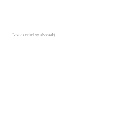
Mail:
info@beautyproductz.nl
Whatsapp:
0031 (0) 648119779
Linde 13
5509 NH Veldhoven
(Bezoek enkel op afspraak)
Informatie
Over Ons
Advies
Workshops
Duurzaamheid
Veelgestelde Vragen
Contact