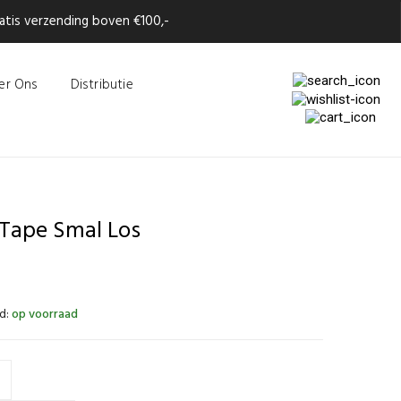
tis verzending boven €100,-
er Ons
Distributie
 Tape Smal Los
d:
op voorraad