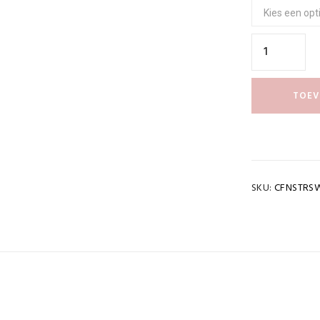
TOEV
SKU:
CFNSTRS
ing Tape
Goud, Rose, Wit, Zilver, Zwart
OWNLOAD PDF