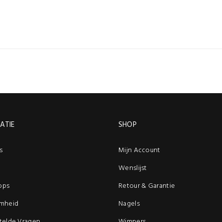
ATIE
SHOP
s
Mijn Account
Wenslijst
ops
Retour & Garantie
mheid
Nagels
telde Vragen
Wimpers