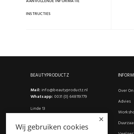
AANVULLENDE INFORMATIE
INSTRUCTIES
BEAUTYPRODUCTZ
INFORM
Mail:
info@beautyproductz.nl
Over On
Whatsapp:
0031 (0) 648119779
Advies
Linde 13
Worksh
5509 NH Veldhoven
×
(Bezoek enkel op afspraak)
Duurzaa
Wij gebruiken cookies
Veelges