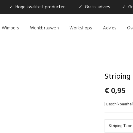
✓ Hoge kwaliteit producten
✓ Gratis advies
✓ Gra
Wimpers
Wenkbrauwen
Workshops
Advies
Ov
Striping
€
0,95
Beschikbaarhei
|
Striping Tape