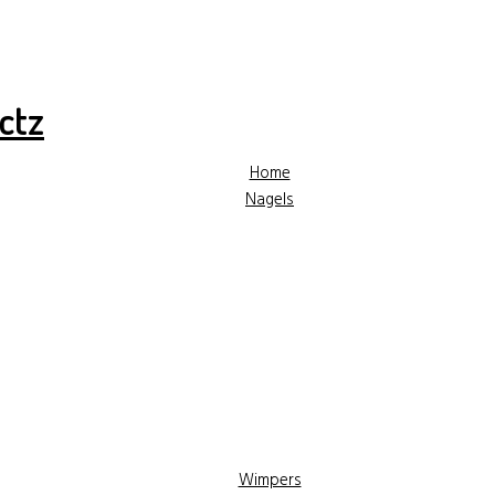
✓ Hoge kwaliteit producten
✓ Gratis advies
✓ Gr
Home
Nagels
Wimpers