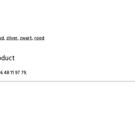
ud
,
zilver
,
zwart
,
rood
roduct
 48 11 97 79.