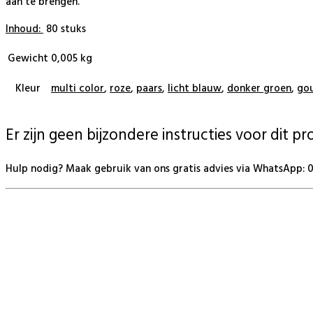
aan te brengen.
Inhoud:
80 stuks
Gewicht
0,005 kg
Kleur
multi color
,
roze
,
paars
,
licht blauw
,
donker groen
,
go
Er zijn geen bijzondere instructies voor dit p
Hulp nodig? Maak gebruik van ons gratis advies via WhatsApp: 06
BeautyProductz