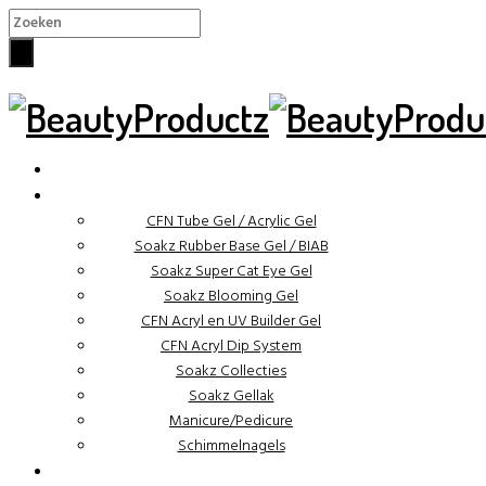
×
✓ Binnen 48 uur verzonden
CFN Tube Gel / Acrylic Gel
Soakz Rubber Base Gel / BIAB
Soakz Super Cat Eye Gel
Soakz Blooming Gel
CFN Acryl en UV Builder Gel
CFN Acryl Dip System
Soakz Collecties
Soakz Gellak
Manicure/Pedicure
Schimmelnagels