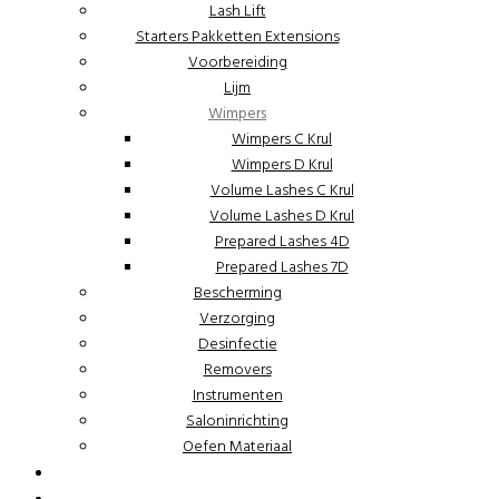
Lash Lift
Starters Pakketten Extensions
Voorbereiding
Lijm
Wimpers
Wimpers C Krul
Wimpers D Krul
Volume Lashes C Krul
Volume Lashes D Krul
Prepared Lashes 4D
Prepared Lashes 7D
Bescherming
Verzorging
Desinfectie
Removers
Instrumenten
Saloninrichting
Oefen Materiaal