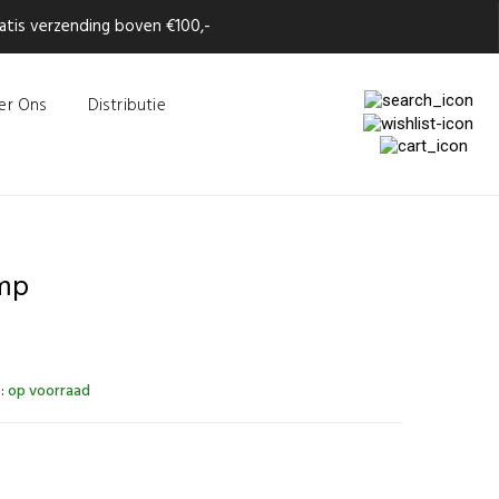
tis verzending boven €100,-
er Ons
Distributie
amp
:
op voorraad