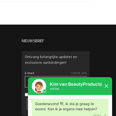
NIEUWSBRIEF
Ontvang belangrijke updates en
exclusieve aanbiedingen!
E-mail:
*
*
Vereist veld
privacybeleid
Ik ga akkoord met het