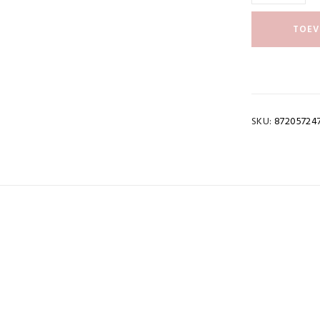
TOEV
SKU:
87205724