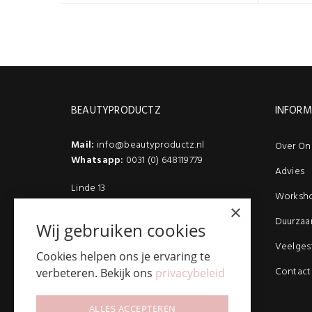
BEAUTYPRODUCTZ
INFORM
Mail:
info@beautyproductz.nl
Over On
Whatsapp:
0031 (0) 648119779
Advies
Linde 13
Worksh
5509 NH Veldhoven
×
(Bezoek enkel op afspraak)
Duurzaa
Wij gebruiken cookies
Veelges
Cookies helpen ons je ervaring te
Contact
verbeteren. Bekijk ons
privacybeleid
ALLES ACCEPTEREN