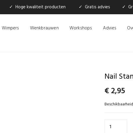
✓ Hoge kwaliteit producten
✓ Gratis advies
✓ Gra
Wimpers
Wenkbrauwen
Workshops
Advies
Ov
Nail St
€
2,95
Beschikbaarheid