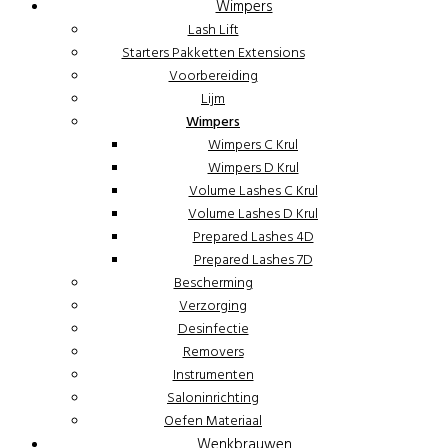
Wimpers
Lash Lift
Starters Pakketten Extensions
Voorbereiding
Lijm
Wimpers
Wimpers C Krul
Wimpers D Krul
Volume Lashes C Krul
Volume Lashes D Krul
Prepared Lashes 4D
Prepared Lashes 7D
Bescherming
Verzorging
Desinfectie
Removers
Instrumenten
Saloninrichting
Oefen Materiaal
Wenkbrauwen