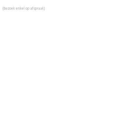
5509 NH Veldhoven
(Bezoek enkel op afspraak)
Informatie
Over Ons
Advies
Workshops
Duurzaamheid
Veelgestelde Vragen
Contact
Shop
Mijn Account
Wenslijst