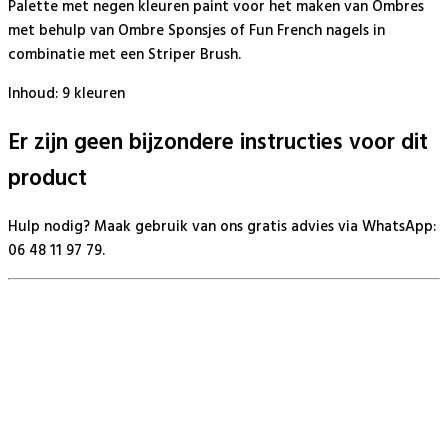
Palette met negen kleuren paint voor het maken van Ombres
met behulp van Ombre Sponsjes of Fun French nagels in
combinatie met een Striper Brush.
Inhoud: 9 kleuren
Er zijn geen bijzondere instructies voor dit
product
Hulp nodig? Maak gebruik van ons gratis advies via WhatsApp:
06 48 11 97 79.
BeautyProductz
Mail:
info@beautyproductz.nl
Whatsapp:
0031 (0) 648119779
Linde 13