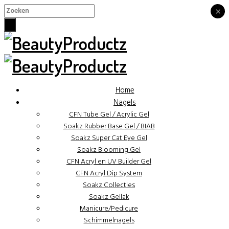
×
×
Home
Nagels
CFN Tube Gel / Acrylic Gel
Soakz Rubber Base Gel / BIAB
Soakz Super Cat Eye Gel
Soakz Blooming Gel
CFN Acryl en UV Builder Gel
CFN Acryl Dip System
Soakz Collecties
Soakz Gellak
Manicure/Pedicure
Schimmelnagels