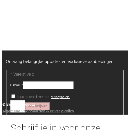
Retour & Garantie
Nagels
Wimpers
Alle producten
Nieuwsbrief
Ontvang belangrijke updates en exclusieve aanbiedingen!
*
Vereist veld
E-mail:
*
privacybeleid
Ik ga akkoord met het
© Beautyproductz
Algemene Voorwaarden & Privacy Policy
Schrijf je in voor onze