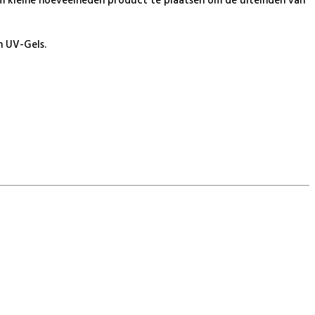
k om kleine hoeveelheden product te plaatsen om de uiteinden van
n UV-Gels.