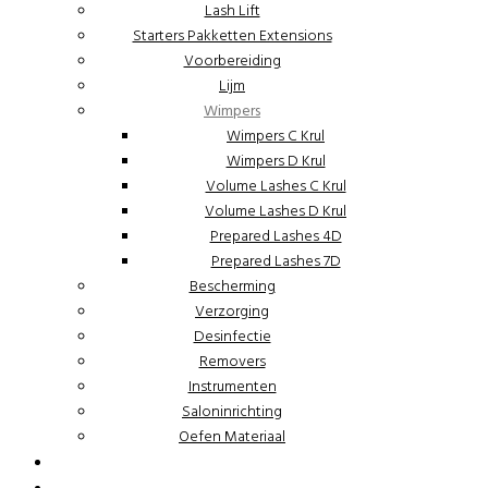
Lash Lift
Starters Pakketten Extensions
Voorbereiding
Lijm
Wimpers
Wimpers C Krul
Wimpers D Krul
Volume Lashes C Krul
Volume Lashes D Krul
Prepared Lashes 4D
Prepared Lashes 7D
Bescherming
Verzorging
Desinfectie
Removers
Instrumenten
Saloninrichting
Oefen Materiaal