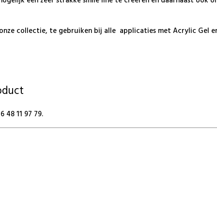
t mogelijk een zeer strakke smile line te creëren en daarnaast oo
 onze collectie, te gebruiken bij alle applicaties met Acrylic Gel e
roduct
 48 11 97 79.