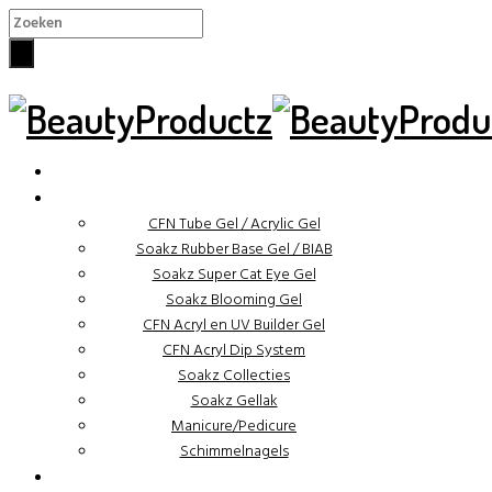
×
✓ Binnen 48 uur verzonden
CFN Tube Gel / Acrylic Gel
Soakz Rubber Base Gel / BIAB
Soakz Super Cat Eye Gel
Soakz Blooming Gel
CFN Acryl en UV Builder Gel
CFN Acryl Dip System
Soakz Collecties
Soakz Gellak
Manicure/Pedicure
Schimmelnagels