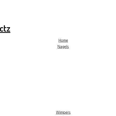
✓ Hoge kwaliteit producten
✓ Gratis advies
✓ Gr
Home
Nagels
Wimpers