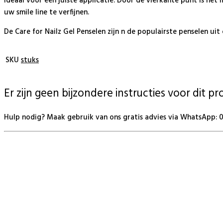
Ideaal voor een juiste applicatie. Door de vierkante punt is he
uw smile line te verfijnen.
De Care for Nailz Gel Penselen zijn n de populairste penselen uit
SKU
stuks
Er zijn geen bijzondere instructies voor dit p
Hulp nodig? Maak gebruik van ons gratis advies via WhatsApp: 06
BeautyProductz