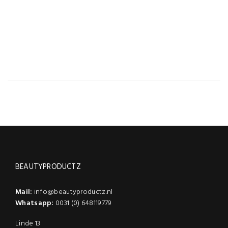
BEAUTYPRODUCTZ
Mail:
info@beautyproductz.nl
Whatsapp:
0031 (0) 648119779
Linde 13