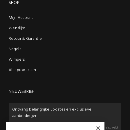
SHOP
Mijn Account
Wenslijst
Retour & Garantie
Nagels
Wimpers
Alle producten
NIEUWSBRIEF
Ontvang belangrijke updates en exclusieve
aanbiedingen!
×
E-mail:
*
*
Vereist veld