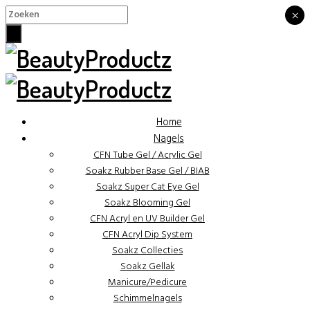
×
×
Home
Nagels
CFN Tube Gel / Acrylic Gel
Soakz Rubber Base Gel / BIAB
Soakz Super Cat Eye Gel
Soakz Blooming Gel
CFN Acryl en UV Builder Gel
CFN Acryl Dip System
Soakz Collecties
Soakz Gellak
Manicure/Pedicure
Schimmelnagels