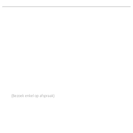
BeautyProductz
Mail:
info@beautyproductz.nl
Whatsapp:
0031 (0) 648119779
Linde 13
5509 NH Veldhoven
(Bezoek enkel op afspraak)
Informatie