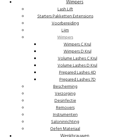
Wimpers
Lash Lift
Starters Pakketten Extensions
Voorbereiding
Lijm
Wimpers
Wimpers C Krul
Wimpers D Krul
Volume Lashes C Krul
Volume Lashes D Krul
Prepared Lashes 4D
Prepared Lashes 7D
Bescherming
Verzorging
Desinfectie
Removers
Instrumenten
Saloninrichting
Oefen Materiaal
Wenkbrauwen