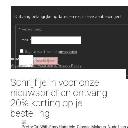
Ontvang belangrijke updates en exclusieve aanbiedingen!
*
Vereist veld
E-mail:
*
privacybeleid
Ik ga akkoord met het
© Beautyproductz
Algemene Voorwaarden & Privacy Policy
Schrijf je in voor onze
nieuwsbrief en ontvang
20% korting op je
bestelling