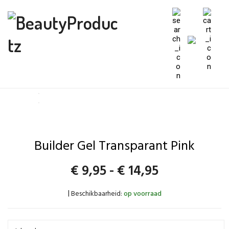
Builder Gel Transparant Pink
Prijsklasse:
€
9,95
-
€
14,95
€9,95
Beschikbaarheid:
op voorraad
|
tot