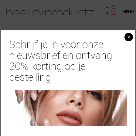
MENU
×
Schrijf je in voor onze
nieuwsbrief en ontvang
Glitterpoeder White Glitter
20% korting op je
€
10,95
bestelling
Beschikbaarheid:
op voorraad
TOEVOEGEN AAN WINKELWAGEN