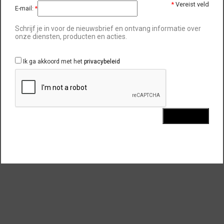
*
Vereist veld
E-mail:
*
TOEVOEGEN AAN WENSLIJST
Schrijf je in voor de nieuwsbrief en ontvang informatie over
onze diensten, producten en acties.
SKU:
GLITPOWWHIGLI
Ik ga akkoord met het
privacybeleid
BESCHRIJVING
INSTRUCTIES