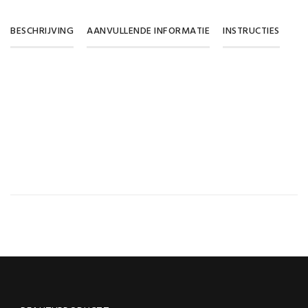
BESCHRIJVING
AANVULLENDE INFORMATIE
INSTRUCTIES
Gewicht
0,05 kg
Acrylic Powder
28 gram, 165 gram