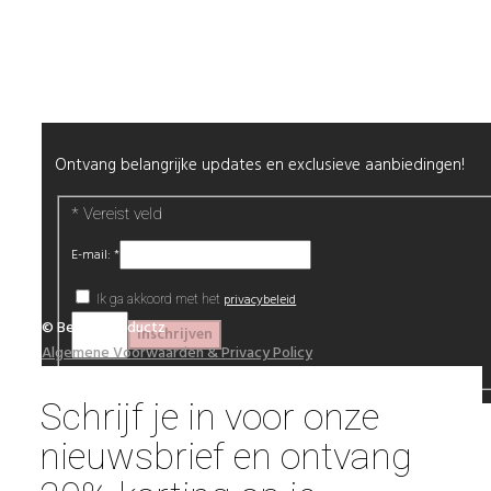
Wimpers
Alle producten
Nieuwsbrief
Ontvang belangrijke updates en exclusieve aanbiedingen!
*
Vereist veld
E-mail:
*
privacybeleid
Ik ga akkoord met het
© Beautyproductz
Algemene Voorwaarden & Privacy Policy
Schrijf je in voor onze
nieuwsbrief en ontvang