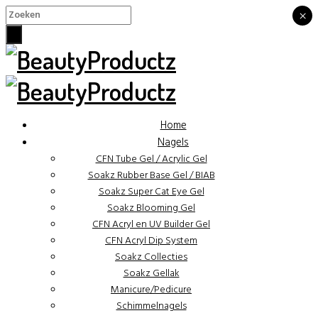
×
×
Home
Nagels
CFN Tube Gel / Acrylic Gel
Soakz Rubber Base Gel / BIAB
Soakz Super Cat Eye Gel
Soakz Blooming Gel
CFN Acryl en UV Builder Gel
CFN Acryl Dip System
Soakz Collecties
Soakz Gellak
Manicure/Pedicure
Schimmelnagels