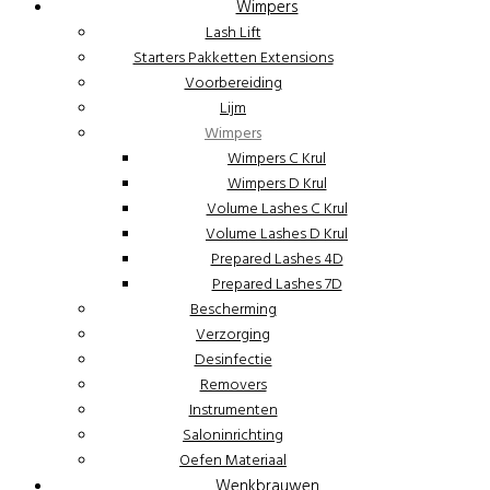
Wimpers
Lash Lift
Starters Pakketten Extensions
Voorbereiding
Lijm
Wimpers
Wimpers C Krul
Wimpers D Krul
Volume Lashes C Krul
Volume Lashes D Krul
Prepared Lashes 4D
Prepared Lashes 7D
Bescherming
Verzorging
Desinfectie
Removers
Instrumenten
Saloninrichting
Oefen Materiaal
Wenkbrauwen