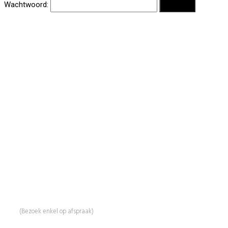
Wachtwoord:
BeautyProductz
Mail:
info@beautyproductz.nl
Whatsapp:
0031 (0) 648119779
Linde 13
5509 NH Veldhoven
(Bezoek enkel op afspraak)