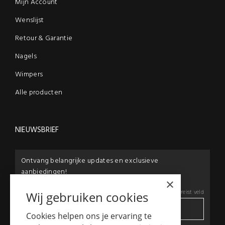
Mijn Account
Wenslijst
Retour & Garantie
Nagels
Wimpers
Alle producten
NIEUWSBRIEF
Ontvang belangrijke updates en exclusieve
aanbiedingen!
×
E-mail:
*
*
Vereist veld
Wij gebruiken cookies
Cookies helpen ons je ervaring te