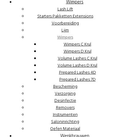
Wimpers
Lash Lift
Starters Pakketten Extensions
Voorbereiding
Lijm
Wimpers
Wimpers C Krul
Wimpers D Krul
Volume Lashes C Krul
Volume Lashes D Krul
Prepared Lashes 4D
Prepared Lashes 7D
Bescherming
Verzorging
Desinfectie
Removers
Instrumenten
Saloninrichting
Oefen Materiaal
Wenkbrauwen