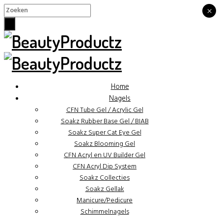
×
×
Home
Nagels
CFN Tube Gel / Acrylic Gel
Soakz Rubber Base Gel / BIAB
Soakz Super Cat Eye Gel
Soakz Blooming Gel
CFN Acryl en UV Builder Gel
CFN Acryl Dip System
Soakz Collecties
Soakz Gellak
Manicure/Pedicure
Schimmelnagels