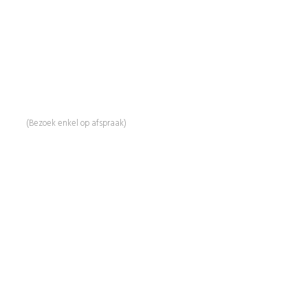
BeautyProductz
Mail:
info@beautyproductz.nl
Whatsapp:
0031 (0) 648119779
Linde 13
5509 NH Veldhoven
(Bezoek enkel op afspraak)
Informatie
Over Ons
Advies
Workshops
Duurzaamheid
Veelgestelde Vragen