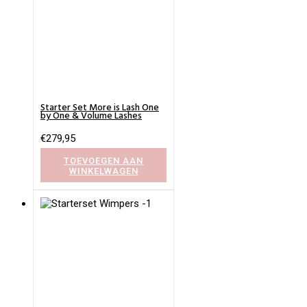
Starter Set More is Lash One
by One & Volume Lashes
€
279,95
TOEVOEGEN AAN
WINKELWAGEN