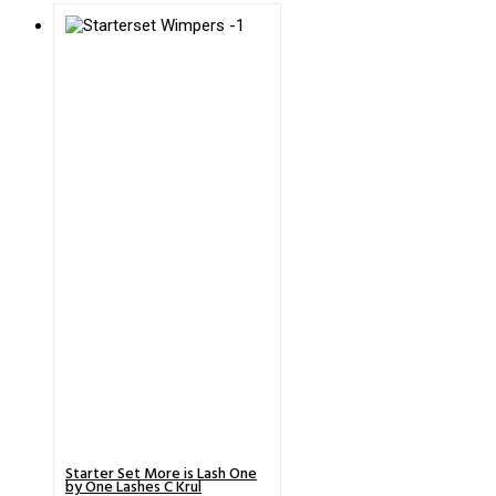
Dit
Starter Set More is Lash One
product
by One Lashes C Krul