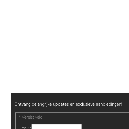
Contact
Shop
Mijn Account
Wenslijst
Retour & Garantie
Nagels
Wimpers
Alle producten
Nieuwsbrief
Ontvang belangrijke updates en exclusieve aanbiedingen!
*
Vereist veld
E-mail:
*