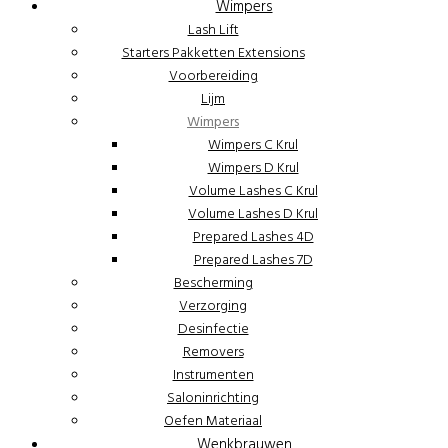
Wimpers
Lash Lift
Starters Pakketten Extensions
Voorbereiding
Lijm
Wimpers
Wimpers C Krul
Wimpers D Krul
Volume Lashes C Krul
Volume Lashes D Krul
Prepared Lashes 4D
Prepared Lashes 7D
Bescherming
Verzorging
Desinfectie
Removers
Instrumenten
Saloninrichting
Oefen Materiaal
Wenkbrauwen