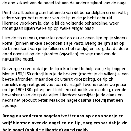
de ene zijkant van de nagel tot aan de andere zijkant van de nagel.
Print de afbeelding aan het einde van dit behandelplan en en vul bij
iedere vinger het nummer van de tip in die je hebt gebruikt.
Hiermee voorkom je, dat je bij de volgende behandeling, weer
moet gaan kijken welke tip op welke vinger past!
Lijm de tip nu vast, maar let goed op dat er geen lijm op je vingers
komt! (binnen enkele seconden zit je vast). Breng de lijm aan op
de binnenkant van je tip (alleen op het randje) en zorg dat de deze
goed aansluit op de zijkanten (zijwallen) en vrije rand van de
natuurlijke nagel.
Nu zorg je ervoor dat je de tip inkort met behulp van je tipknipper.
Met je 150/150 grit vijl kun je de hoeken (mocht je dit willen) al een
beetje afronden, maar doe dit uiterst voorzichtig, de tip zit
namelijk nog niet goed vast aan de nagel! Tevens raden we je aan
met je 180/180 grit vijl heel licht, en natuurlijk voorzichtig, over de
bovenkant van de tip de vijlen. Hierdoor verwijder je de glans en
hecht het product beter. Maak de nagel daarna stofvrij met een
sponsje.
Breng nu wederom nagelontvetter aan op een sponsje en
wrijf hiermee over de nagel en de tip, zorg ervoor dat je de
hele nagel (ook de zijkanten) goed raakt.