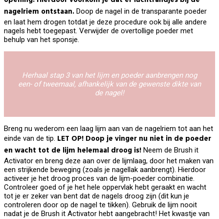
nagelriem ontstaan.
Doop de nagel in de transparante poeder
en laat hem drogen totdat je deze procedure ook bij alle andere
nagels hebt toegepast. Verwijder de overtollige poeder met
behulp van het sponsje.
Herhaal stap 3 van het lijm en poeder aanbrengen nog
een- of tweemaal, afhankelijk van de gewenste dikte van
de nagel!
Breng nu wederom een laag lijm aan van de nagelriem tot aan het
LET OP! Doop je vinger nu niet in de poeder
einde van de tip.
en wacht tot de lijm helemaal droog is!
Neem de Brush it
Activator en breng deze aan over de lijmlaag, door het maken van
een strijkende beweging (zoals je nagellak aanbrengt). Hierdoor
activeer je het droog proces van de lijm-poeder combinatie.
Controleer goed of je het hele oppervlak hebt geraakt en wacht
tot je er zeker van bent dat de nagels droog zijn (dit kun je
controleren door op de nagel te tikken). Gebruik de lijm nooit
nadat je de Brush it Activator hebt aangebracht! Het kwastje van