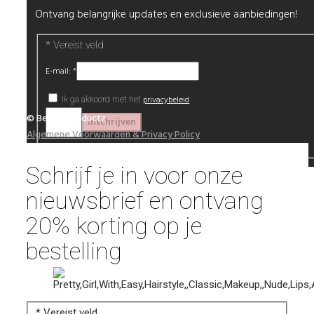
Ontvang belangrijke updates en exclusieve aanbiedingen!
*
Vereist veld
E-mail:
*
privacybeleid
Ik ga akkoord met het
© Beautyproductz
Algemene Voorwaarden & Privacy Policy
Schrijf je in voor onze
nieuwsbrief en ontvang
20% korting op je
bestelling
*
Vereist veld