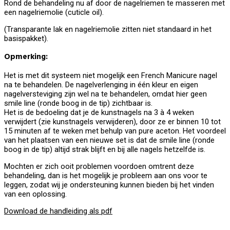
Rond de behandeling nu af door de nagelriemen te masseren met
een nagelriemolie (cuticle oil).
(Transparante lak en nagelriemolie zitten niet standaard in het
basispakket).
Opmerking:
Het is met dit systeem niet mogelijk een French Manicure nagel
na te behandelen. De nagelverlenging in één kleur en eigen
nagelversteviging zijn wel na te behandelen, omdat hier geen
smile line (ronde boog in de tip) zichtbaar is.
Het is de bedoeling dat je de kunstnagels na 3 à 4 weken
verwijdert (zie kunstnagels verwijderen), door ze er binnen 10 tot
15 minuten af te weken met behulp van pure aceton. Het voordeel
van het plaatsen van een nieuwe set is dat de smile line (ronde
boog in de tip) altijd strak blijft en bij alle nagels hetzelfde is.
Mochten er zich ooit problemen voordoen omtrent deze
behandeling, dan is het mogelijk je probleem aan ons voor te
leggen, zodat wij je ondersteuning kunnen bieden bij het vinden
van een oplossing.
Download de handleiding als pdf