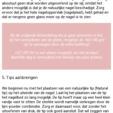
absoluut geen druk worden uitgeoefend op de vijl, omdat het
anders mogelijk is dat je de natuurlijke nagel beschadigd. Zorg
ervoor dat je het hele nageloppervlak (nagelplaat), hebt gehad en
dat er nergens geen glans meer op de nagel is te zien.
Bij de volgende behandeling die je gaat uitvoeren is het,
bij het verwijderen van de glans, mogelijk de 180/180 grit
vijl te vervangen door de witte buffervijl.
LET OP! Dit is wel alleen mogelijk als het product
dezelfde dag is verwijderd met behulp van pure aceton.
5. Tips aanbrengen
We beginnen nu met het plaatsen van een natuurlijke tip (Natural
tip) op het uiteinde van de nagel. Laat bij het plaatsen van de tip
het nagelbed zo lang mogelijk. De tip hoeft maar op een heel klein
randje vast te zitten. De sterkte wordt namelijk verkregen door de
lijm-poeder combinatie. Zorg er daarnaast voor, dat zonder het
uitoefenen van druk, de tip ook goed aansluit. Dat wil zeggen van