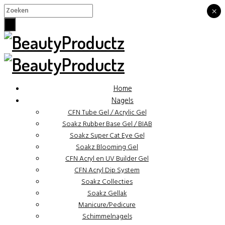
×
×
Home
Nagels
CFN Tube Gel / Acrylic Gel
Soakz Rubber Base Gel / BIAB
Soakz Super Cat Eye Gel
Soakz Blooming Gel
CFN Acryl en UV Builder Gel
CFN Acryl Dip System
Soakz Collecties
Soakz Gellak
Manicure/Pedicure
Schimmelnagels