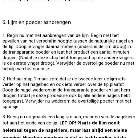
6. Lijm en poeder aanbrengen
1. Begin nu met het aanbrengen van de lijm. Begin met het
opvullen van het verschil in hoogte tussen de natuurlijke nagel en
de tip. Doop je vinger daarna meteen (anders is de lijm droog) in
de transparante poeder en laat het product een aantal minuten
drogen. (Nadat je deze stap hebt toegepast op de andere vingers,
is de eerste vinger droog). Verwijder de overtollige poeder nu met
behulp van het sponsje.
2. Herhaal stap 1 maar zorg dat je de tweede keer de lijm iets
verder op het nagelbed en ook iets verder over de tip plaatst.
Doop de nagel wederom in de transparante poeder en laat hem
drogen totdat je deze procedure ook bij alle andere nagels hebt
toegepast. Verwijder nu wederom de overtollige poeder met het
sponsje.
3. Breng nu nogmaals een laag lijm aan, maar nu van de nagelriem
LET OP! Plaats de lijm nooit
tot aan het einde van de tip.
helemaal tegen de nagelriem, maar laat altijd een kleine
opening. Hierdoor voorkom je dat er luchtrandjes bij de