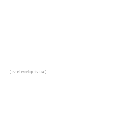
BeautyProductz
Mail:
info@beautyproductz.nl
Whatsapp:
0031 (0) 648119779
Linde 13
5509 NH Veldhoven
(Bezoek enkel op afspraak)
Informatie