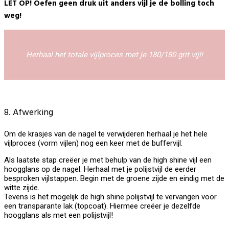
LET OP! Oefen geen druk uit anders vijl je de bolling toch
weg!
Herhaal het totale vijlproces met je 180/180 grit vijl!
8. Afwerking
Om de krasjes van de nagel te verwijderen herhaal je het hele
vijlproces (vorm vijlen) nog een keer met de buffervijl.
Als laatste stap creëer je met behulp van de high shine vijl een
hoogglans op de nagel. Herhaal met je polijstvijl de eerder
besproken vijlstappen. Begin met de groene zijde en eindig met de
witte zijde.
Tevens is het mogelijk de high shine polijstvijl te vervangen voor
een transparante lak (topcoat). Hiermee creëer je dezelfde
hoogglans als met een polijstvijl!