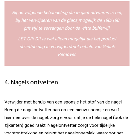
Bij de volgende behandeling die je gaat uitvoeren is het,
bij het verwijderen van de glans,mogelijk de 180/180
grit vijl te vervangen door de witte buffervijl.
LET OP! Dit is wel alleen mogelijk als het product
dezelfde dag is verwijderdmet behulp van Gellak
Remover.
4. Nagels ontvetten
Verwijder met behulp van een sponsje het stof van de nagel.
Breng de nagelontvetter aan op een nieuw sponsje en wrijf
hiermee over de nagel, zorg ervoor dat je de hele nagel (ook de
zijkanten) goed raakt. Nagelontvetter zorgt voor tijdelijke
vochtonttrekking en reinigt het nageloppervlak, waardoor het