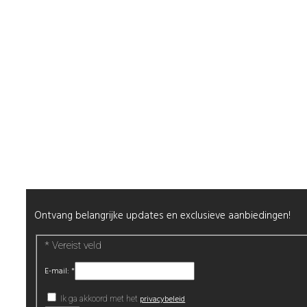
Shop
Mijn Account
Wenslijst
Retour & Garantie
Nagels
Wimpers
Alle producten
Nieuwsbrief
Ontvang belangrijke updates en exclusieve aanbiedingen!
*
Vereist veld
E-mail:
*
privacybeleid
Ik ga akkoord met het