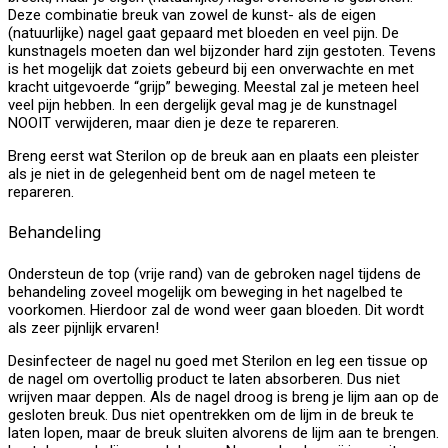
Deze combinatie breuk van zowel de kunst- als de eigen
(natuurlijke) nagel gaat gepaard met bloeden en veel pijn. De
kunstnagels moeten dan wel bijzonder hard zijn gestoten. Tevens
is het mogelijk dat zoiets gebeurd bij een onverwachte en met
kracht uitgevoerde “grijp” beweging. Meestal zal je meteen heel
veel pijn hebben. In een dergelijk geval mag je de kunstnagel
NOOIT verwijderen, maar dien je deze te repareren.
Breng eerst wat Sterilon op de breuk aan en plaats een pleister
als je niet in de gelegenheid bent om de nagel meteen te
repareren.
Behandeling
Ondersteun de top (vrije rand) van de gebroken nagel tijdens de
behandeling zoveel mogelijk om beweging in het nagelbed te
voorkomen. Hierdoor zal de wond weer gaan bloeden. Dit wordt
als zeer pijnlijk ervaren!
Desinfecteer de nagel nu goed met Sterilon en leg een tissue op
de nagel om overtollig product te laten absorberen. Dus niet
wrijven maar deppen. Als de nagel droog is breng je lijm aan op de
gesloten breuk. Dus niet opentrekken om de lijm in de breuk te
laten lopen, maar de breuk sluiten alvorens de lijm aan te brengen.