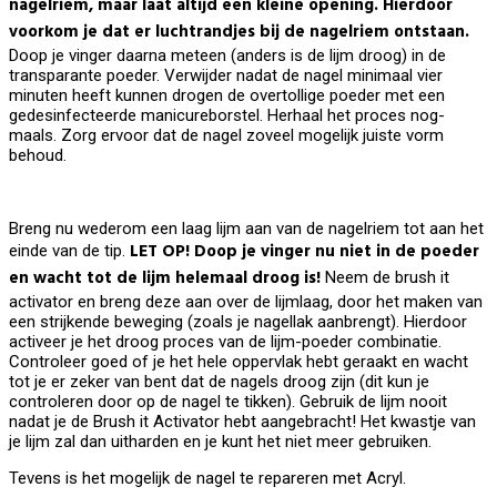
nagelriem, maar laat altijd een kleine opening. Hierdoor
voorkom je dat er luchtrandjes bij de nagelriem ontstaan.
Doop je vinger daarna meteen (anders is de lijm droog) in de
transparante poeder. Verwijder nadat de nagel minimaal vier
minuten heeft kunnen drogen de overtollige poeder met een
gedesinfecteerde manicureborstel. Herhaal het proces nog-
maals. Zorg ervoor dat de nagel zoveel mogelijk juiste vorm
behoud.
Breng nu wederom een laag lijm aan van de nagelriem tot aan het
LET OP! Doop je vinger nu niet in de poeder
einde van de tip.
en wacht tot de lijm helemaal droog is!
Neem de brush it
activator en breng deze aan over de lijmlaag, door het maken van
een strijkende beweging (zoals je nagellak aanbrengt). Hierdoor
activeer je het droog proces van de lijm-poeder combinatie.
Controleer goed of je het hele oppervlak hebt geraakt en wacht
tot je er zeker van bent dat de nagels droog zijn (dit kun je
controleren door op de nagel te tikken). Gebruik de lijm nooit
nadat je de Brush it Activator hebt aangebracht! Het kwastje van
je lijm zal dan uitharden en je kunt het niet meer gebruiken.
Tevens is het mogelijk de nagel te repareren met Acryl.