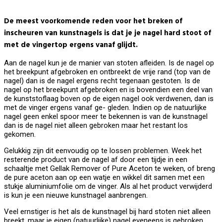
De meest voorkomende reden voor het breken of
inscheuren van kunstnagels is dat je je nagel hard stoot of
met de vingertop ergens vanaf glijdt.
Aan de nagel kun je de manier van stoten afleiden. Is de nagel op
het breekpunt afgebroken en ontbreekt de vrije rand (top van de
nagel) dan is de nagel ergens recht tegenaan gestoten. Is de
nagel op het breekpunt afgebroken en is bovendien een deel van
de kunststoflaag boven op de eigen nagel ook verdwenen, dan is
met de vinger ergens vanaf ge- gleden. Indien op de natuurlijke
nagel geen enkel spoor meer te bekennen is van de kunstnagel
dan is de nagel niet alleen gebroken maar het restant los
gekomen.
Gelukkig zijn dit eenvoudig op te lossen problemen. Week het
resterende product van de nagel af door een tijdje in een
schaaltje met Gellak Remover of Pure Aceton te weken, of breng
de pure aceton aan op een watje en wikkel dit samen met een
stukje aluminiumfolie om de vinger. Als al het product verwijderd
is kun je een nieuwe kunstnagel aanbrengen.
Veel ernstiger is het als de kunstnagel bij hard stoten niet alleen
breekt, maar je eigen (natuurlijke) nagel eveneens is gebroken.