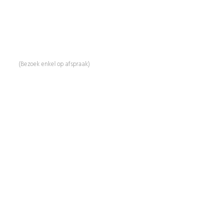
Mail:
info@beautyproductz.nl
Whatsapp:
0031 (0) 648119779
Linde 13
5509 NH Veldhoven
(Bezoek enkel op afspraak)
Informatie
Over Ons
Advies
Workshops
Duurzaamheid
Veelgestelde Vragen
Contact