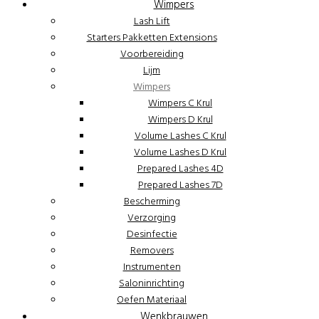
Wimpers
Lash Lift
Starters Pakketten Extensions
Voorbereiding
Lijm
Wimpers
Wimpers C Krul
Wimpers D Krul
Volume Lashes C Krul
Volume Lashes D Krul
Prepared Lashes 4D
Prepared Lashes 7D
Bescherming
Verzorging
Desinfectie
Removers
Instrumenten
Saloninrichting
Oefen Materiaal
Wenkbrauwen