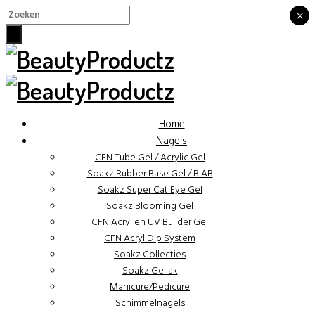
×
×
Home
Nagels
CFN Tube Gel / Acrylic Gel
Soakz Rubber Base Gel / BIAB
Soakz Super Cat Eye Gel
Soakz Blooming Gel
CFN Acryl en UV Builder Gel
CFN Acryl Dip System
Soakz Collecties
Soakz Gellak
Manicure/Pedicure
Schimmelnagels