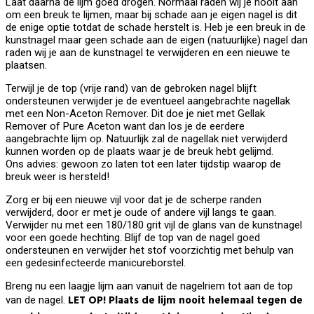
Laat daarna de lijm goed drogen. Normaal raden wij je nooit aan
om een breuk te lijmen, maar bij schade aan je eigen nagel is dit
de enige optie totdat de schade herstelt is. Heb je een breuk in de
kunstnagel maar geen schade aan de eigen (natuurlijke) nagel dan
raden wij je aan de kunstnagel te verwijderen en een nieuwe te
plaatsen.
Terwijl je de top (vrije rand) van de gebroken nagel blijft
ondersteunen verwijder je de eventueel aangebrachte nagellak
met een Non-Aceton Remover. Dit doe je niet met Gellak
Remover of Pure Aceton want dan los je de eerdere
aangebrachte lijm op. Natuurlijk zal de nagellak niet verwijderd
kunnen worden op de plaats waar je de breuk hebt gelijmd.
Ons advies: gewoon zo laten tot een later tijdstip waarop de
breuk weer is hersteld!
Zorg er bij een nieuwe vijl voor dat je de scherpe randen
verwijderd, door er met je oude of andere vijl langs te gaan.
Verwijder nu met een 180/180 grit vijl de glans van de kunstnagel
voor een goede hechting. Blijf de top van de nagel goed
ondersteunen en verwijder het stof voorzichtig met behulp van
een gedesinfecteerde manicureborstel.
Breng nu een laagje lijm aan vanuit de nagelriem tot aan de top
LET OP! Plaats de lijm nooit helemaal tegen de
van de nagel.