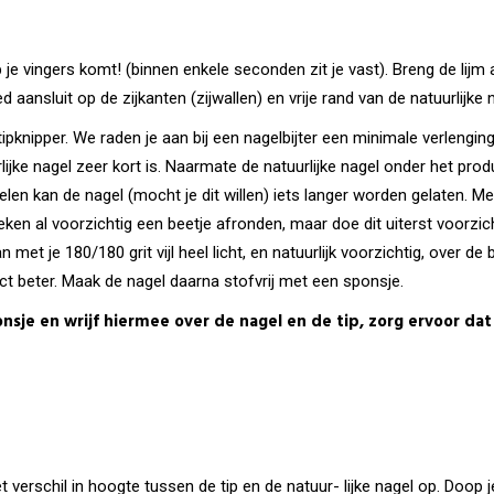
p je vingers komt! (binnen enkele seconden zit je vast). Breng de lij
d aansluit op de zijkanten (zijwallen) en vrije rand van de natuurlijke 
tipknipper. We raden je aan bij een nagelbijter een minimale verlenging
jke nagel zeer kort is. Naarmate de natuurlijke nagel onder het prod
en kan de nagel (mocht je dit willen) iets langer worden gelaten. Met 
ken al voorzichtig een beetje afronden, maar doe dit uiterst voorzicht
met je 180/180 grit vijl heel licht, en natuurlijk voorzichtig, over de
uct beter. Maak de nagel daarna stofvrij met een sponsje.
je en wrijf hiermee over de nagel en de tip, zorg ervoor dat 
t verschil in hoogte tussen de tip en de natuur- lijke nagel op. Doop