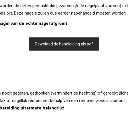
n worden de cellen gemaakt die gezamenlijk de nagelplaat vormen) ex
gels bijt. Deze nagels zullen dus eerder nabehandeld moeten worden.
agel van de echte nagel afgroeit.
Download de handleiding als pdf
ls nooit gegeten, gedronken (vermindert de hechting) of gerookt (li
lak of nagellak resten met behulp van een remover zonder aceton.
rbereiding uitermate belangrijk!