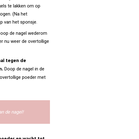
gels te lakken om op
rogen. (Na het
lp van het sponsje.
t. Doop de nagel wederom
r nu weer de overtollige
aal tegen de
n.
Doop de nagel in de
overtollige poeder met
an de nagel!