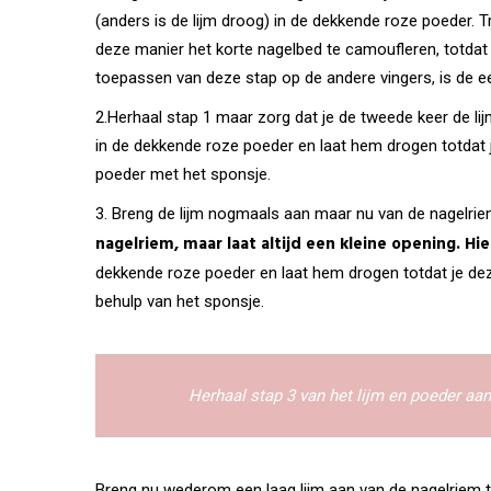
(anders is de lijm droog) in de dekkende roze poeder. 
deze manier het korte nagelbed te camoufleren, totdat
toepassen van deze stap op de andere vingers, is de ee
2.Herhaal stap 1 maar zorg dat je de tweede keer de li
in de dekkende roze poeder en laat hem drogen totdat j
poeder met het sponsje.
3. Breng de lijm nogmaals aan maar nu van de nagelriem
nagelriem, maar laat altijd een kleine opening. Hi
dekkende roze poeder en laat hem drogen totdat je dez
behulp van het sponsje.
Herhaal stap 3 van het lijm en poeder aa
Breng nu wederom een laag lijm aan van de nagelriem to