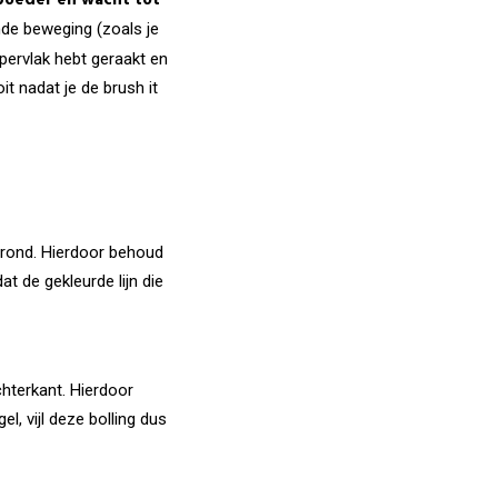
 poeder en wacht tot
nde beweging (zoals je
pervlak hebt geraakt en
it nadat je de brush it
afrond. Hierdoor behoud
at de gekleurde lijn die
chterkant. Hierdoor
l, vijl deze bolling dus