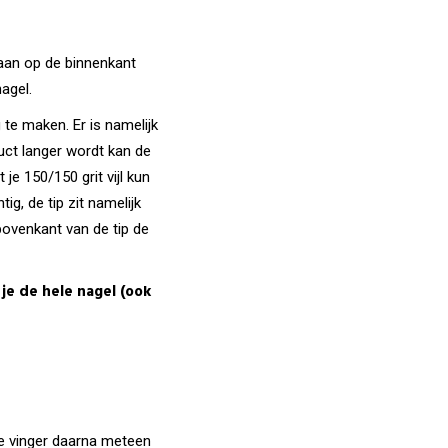
m aan op de binnenkant
nagel.
 te maken. Er is namelijk
uct langer wordt kan de
je 150/150 grit vijl kun
ig, de tip zit namelijk
 bovenkant van de tip de
je de hele nagel (ook
 je vinger daarna meteen