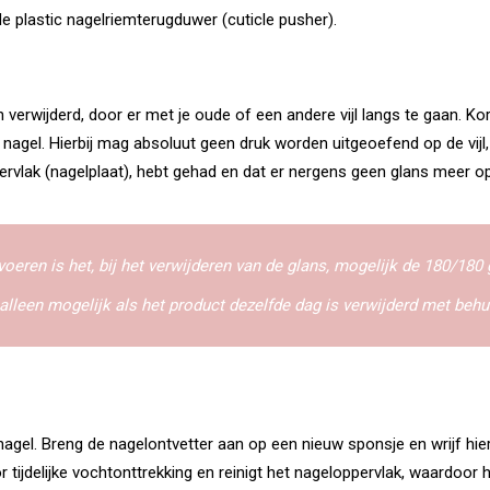
e plastic nagelriemterugduwer (cuticle pusher).
 verwijderd, door er met je oude of een andere vijl langs te gaan. Kort
 nagel. Hierbij mag absoluut geen druk worden uitgeoefend op de vijl,
rvlak (nagelplaat), hebt gehad en dat er nergens geen glans meer op 
oeren is het, bij het verwijderen van de glans, mogelijk de 180/180 gr
 alleen mogelijk als het product dezelfde dag is verwijderd met behu
agel. Breng de nagelontvetter aan op een nieuw sponsje en wrijf hier
 tijdelijke vochtonttrekking en reinigt het nageloppervlak, waardoor 