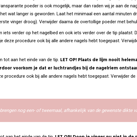
Transparante poeder is ook mogelijk, maar dan raden wij je aan de na
 het wat langer is geworden. Laat het minimaal een aantal minuten d
rste vinger droog). Verwijder daarna de overtollige poeder met behu
jm iets verder op het nagelbed en ook iets verder over de tip plaats
e deze procedure ook bij alle andere nagels hebt toegepast. Verwijde
LET OP! Plaats de lijm nooit helem
 tot aan het einde van de tip.
erdoor voorkom je dat er luchtrandjes bij de nagelriem ontstaa
e procedure ook bij alle andere nagels hebt toegepast. Verwijder de 
nbrengen nog een- of tweemaal, afhankelijk van de gewenste dikte v
t aan het einde van de tip.