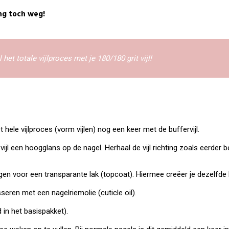
ing toch weg!
 het totale vijlproces met je 180/180 grit vijl!
 hele vijlproces (vorm vijlen) nog een keer met de buffervijl.
 vijl een hoogglans op de nagel. Herhaal de vijl richting zoals eerde
angen voor een transparante lak (topcoat). Hiermee creëer je dezelfde 
ren met een nagelriemolie (cuticle oil).
 in het basispakket).