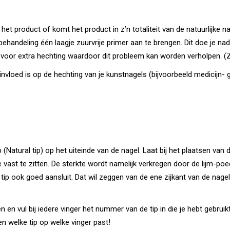
het product of komt het product in z’n totaliteit van de natuurlijke 
 behandeling één laagje zuurvrije primer aan te brengen. Dit doe je n
t voor extra hechting waardoor dit probleem kan worden verholpen. (Zu
nvloed is op de hechting van je kunstnagels (bijvoorbeeld medicijn-
(Natural tip) op het uiteinde van de nagel. Laat bij het plaatsen van 
je vast te zitten. De sterkte wordt namelijk verkregen door de lijm-po
tip ook goed aansluit. Dat wil zeggen van de ene zijkant van de nage
n en vul bij iedere vinger het nummer van de tip in die je hebt gebrui
en welke tip op welke vinger past!