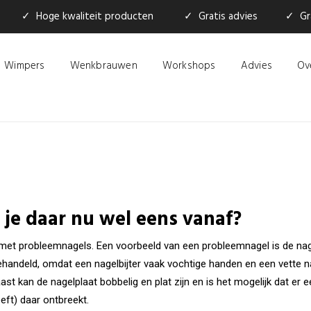
✓ Hoge kwaliteit producten
✓ Gratis advies
✓ Gra
Wimpers
Wenkbrauwen
Workshops
Advies
Ov
l je daar nu wel eens vanaf?
 met probleemnagels. Een voorbeeld van een probleemnagel is de nagel 
handeld, omdat een nagelbijter vaak vochtige handen en een vette na
ast kan de nagelplaat bobbelig en plat zijn en is het mogelijk dat er 
ft) daar ontbreekt.